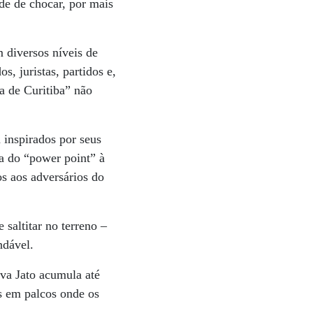
de de chocar, por mais
 diversos níveis de
s, juristas, partidos e,
ca de Curitiba” não
inspirados por seus
a do “power point” à
s aos adversários do
saltitar no terreno –
ndável.
va Jato acumula até
s em palcos onde os