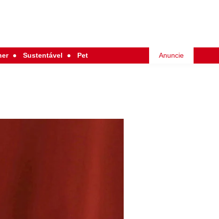
her
Sustentável
Pet
Anuncie