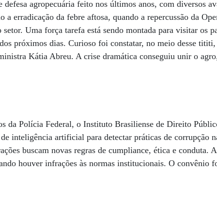
e defesa agropecuária feito nos últimos anos, com diversos av
o a erradicação da febre aftosa, quando a repercussão da Op
 setor. Uma força tarefa está sendo montada para visitar os pa
r dos próximos dias. Curioso foi constatar, no meio desse tititi
ministra Kátia Abreu. A crise dramática conseguiu unir o agro,
 da Polícia Federal, o Instituto Brasiliense de Direito Públi
e inteligência artificial para detectar práticas de corrupção
ões buscam novas regras de cumpliance, ética e conduta. A p
uando houver infrações às normas institucionais. O convênio 