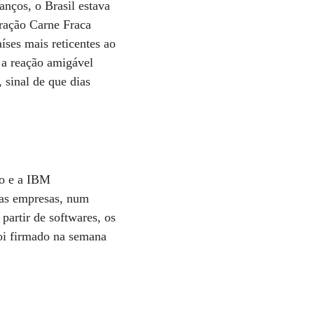
anços, o Brasil estava
eração Carne Fraca
íses mais reticentes ao
, a reação amigável
 sinal de que dias
co e a IBM
 nas empresas, num
artir de softwares, os
foi firmado na semana