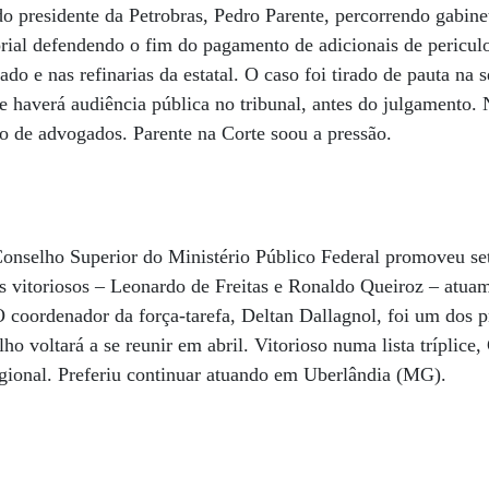
 presidente da Petrobras, Pedro Parente, percorrendo gabine
ial defendendo o fim do pagamento de adicionais de periculo
do e nas refinarias da estatal. O caso foi tirado de pauta na
 e haverá audiência pública no tribunal, antes do julgamento.
o de advogados. Parente na Corte soou a pressão.
Conselho Superior do Ministério Público Federal promoveu se
is vitoriosos – Leonardo de Freitas e Ronaldo Queiroz – atua
O coordenador da força-tarefa, Deltan Dallagnol, foi um dos p
ho voltará a se reunir em abril. Vitorioso numa lista tríplice
egional. Preferiu continuar atuando em Uberlândia (MG).