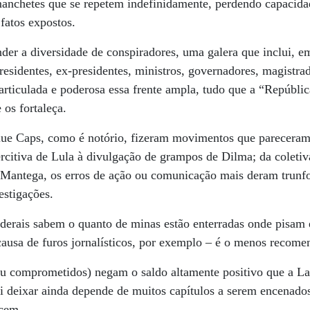
manchetes que se repetem indefinidamente, perdendo capacida
fatos expostos.
r a diversidade de conspiradores, uma galera que inclui, em
esidentes, ex-presidentes, ministros, governadores, magistrado
 articulada e poderosa essa frente ampla, tudo que a “Repúbli
 os fortaleça.
ue Caps, como é notório, fizeram movimentos que pareceram 
rcitiva de Lula à divulgação de grampos de Dilma; da coletiv
 Mantega, os erros de ação ou comunicação mais deram trunfo
estigações.
ederais sabem o quanto de minas estão enterradas onde pisam e 
ausa de furos jornalísticos, por exemplo – é o menos recome
ou comprometidos) negam o saldo altamente positivo que a La
i deixar ainda depende de muitos capítulos a serem encenado
cem.