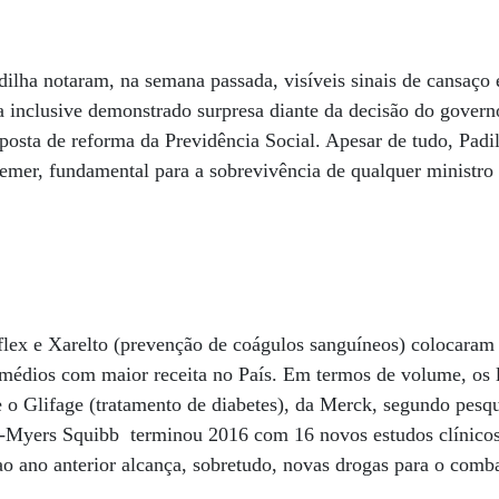
adilha notaram, na semana passada, visíveis sinais de cansaço
ia inclusive demonstrado surpresa diante da decisão do governo
oposta de reforma da Previdência Social. Apesar de tudo, Padil
emer, fundamental para a sobrevivência de qualquer ministro 
lex e Xarelto (prevenção de coágulos sanguíneos) colocaram 
emédios com maior receita no País. Em termos de volume, os 
o Glifage (tratamento de diabetes), da Merck, segundo pesqu
stol-Myers Squibb terminou 2016 com 16 novos estudos clínic
o ano anterior alcança, sobretudo, novas drogas para o comba