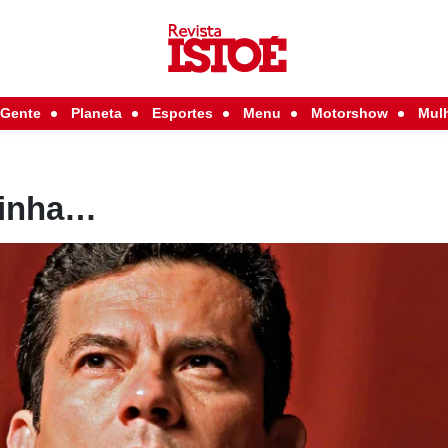
Gente
Planeta
Esportes
Menu
Motorshow
Mul
linha…