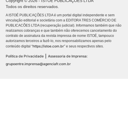
Copyright © 2026 - ISTOÉ PUBLICAÇÕES LTDA
Todos os direitos reservados.
A ISTOÉ PUBLICAÇÕES LTDA é um portal digital independente e sem
vinculação editorial e societária com a EDITORA TRES COMÉRCIO DE
PUBLICACÕES LTDA (recuperação judicial). Informamos também que não
realizamos cobranças e que também não oferecemos cancelamento do
contrato de assinatura da revista impressa de nome ISTOÉ, tampouco
autorizamos terceiros a fazê-lo, nos responsabilizamos apenas pelo
https://istoe.com.br
conteúdo digital “
” e seus respectivos sites.
|
Política de Privacidade
Assessoria de Imprensa:
grupoentre.imprensa@agenciafr.com.br