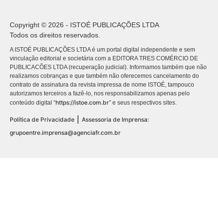
Copyright © 2026 - ISTOÉ PUBLICAÇÕES LTDA
Todos os direitos reservados.
A ISTOÉ PUBLICAÇÕES LTDA é um portal digital independente e sem
vinculação editorial e societária com a EDITORA TRES COMÉRCIO DE
PUBLICACÕES LTDA (recuperação judicial). Informamos também que não
realizamos cobranças e que também não oferecemos cancelamento do
contrato de assinatura da revista impressa de nome ISTOÉ, tampouco
autorizamos terceiros a fazê-lo, nos responsabilizamos apenas pelo
https://istoe.com.br
conteúdo digital “
” e seus respectivos sites.
|
Política de Privacidade
Assessoria de Imprensa:
grupoentre.imprensa@agenciafr.com.br