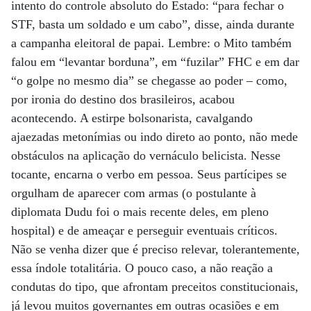
intento do controle absoluto do Estado: “para fechar o
STF, basta um soldado e um cabo”, disse, ainda durante
a campanha eleitoral de papai. Lembre: o Mito também
falou em “levantar borduna”, em “fuzilar” FHC e em dar
“o golpe no mesmo dia” se chegasse ao poder – como,
por ironia do destino dos brasileiros, acabou
acontecendo. A estirpe bolsonarista, cavalgando
ajaezadas metonímias ou indo direto ao ponto, não mede
obstáculos na aplicação do vernáculo belicista. Nesse
tocante, encarna o verbo em pessoa. Seus partícipes se
orgulham de aparecer com armas (o postulante à
diplomata Dudu foi o mais recente deles, em pleno
hospital) e de ameaçar e perseguir eventuais críticos.
Não se venha dizer que é preciso relevar, tolerantemente,
essa índole totalitária. O pouco caso, a não reação a
condutas do tipo, que afrontam preceitos constitucionais,
já levou muitos governantes em outras ocasiões e em