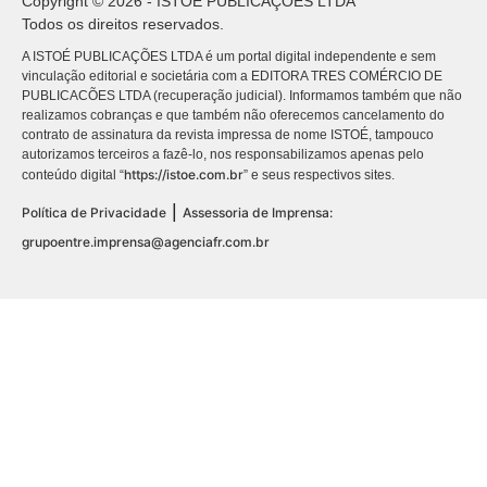
Copyright © 2026 - ISTOÉ PUBLICAÇÕES LTDA
Todos os direitos reservados.
A ISTOÉ PUBLICAÇÕES LTDA é um portal digital independente e sem
vinculação editorial e societária com a EDITORA TRES COMÉRCIO DE
PUBLICACÕES LTDA (recuperação judicial). Informamos também que não
realizamos cobranças e que também não oferecemos cancelamento do
contrato de assinatura da revista impressa de nome ISTOÉ, tampouco
autorizamos terceiros a fazê-lo, nos responsabilizamos apenas pelo
https://istoe.com.br
conteúdo digital “
” e seus respectivos sites.
|
Política de Privacidade
Assessoria de Imprensa:
grupoentre.imprensa@agenciafr.com.br