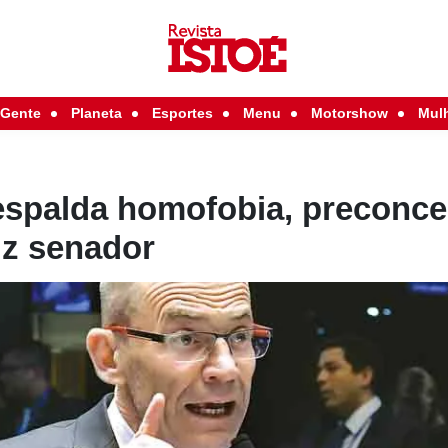
Gente
Planeta
Esportes
Menu
Motorshow
Mul
espalda homofobia, preconce
iz senador