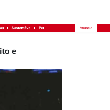
her
Sustentável
Pet
Anuncie
ito e