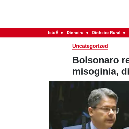
IstoÉ
Dinheiro
Dinheiro Rural
Uncategorized
Bolsonaro r
misoginia, d