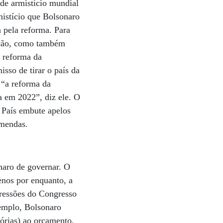
nde armistício mundial
istício que Bolsonaro
a pela reforma. Para
cação, como também
a reforma da
sso de tirar o país da
 “a reforma da
a em 2022”, diz ele. O
o País embute apelos
emendas.
naro de governar. O
menos por enquanto, a
ressões do Congresso
xemplo, Bolsonaro
órias) ao orçamento.