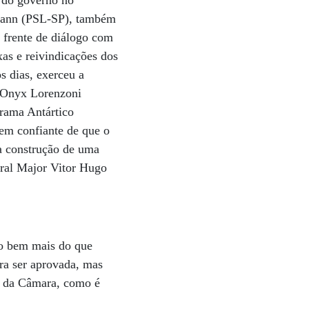
r do governo no
mann (PSL-SP), também
 frente de diálogo com
as e reivindicações dos
s dias, exerceu a
o Onyx Lorenzoni
grama Antártico
bem confiante de que o
da construção de uma
eral Major Vitor Hugo
so bem mais do que
ra ser aprovada, mas
a’ da Câmara, como é