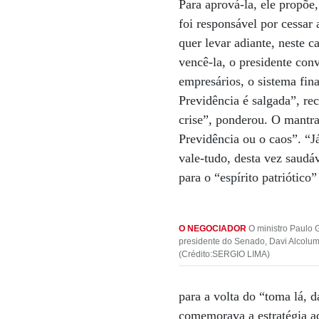
Para aprová-la, ele propõe
foi responsável por cessa
quer levar adiante, neste c
vencê-la, o presidente co
empresários, o sistema fin
Previdência é salgada”, r
crise”, ponderou. O mantra
Previdência ou o caos”. “J
vale-tudo, desta vez saudáv
para o “espírito patriótico
O NEGOCIADOR
O ministro Paulo 
presidente do Senado, Davi Alcolum
(Crédito:SERGIO LIMA)
para a volta do “toma lá, 
comemorava a estratégia ad