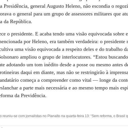
da Presidência, general Augusto Heleno, não escondia o regoz
ava o general para um grupo de assessores militares que atu
a da República.
ece o presidente. E acaba tendo uma visão equivocada sobre 
 mencionada por Heleno, era também verdadeira: o presidente 
, cultiva uma visão equivocada a respeito deles e do trabalho d
 Bolsonaro ampliou o grupo de interlocutores. “Estou buscan
ente adotando um tom inédito desde a posse ou mesmo antes d
 rotineiras daqui em diante, mas não se restringirão à impren
 mandatário começa a compreender como vital — longe da cont
eslanchar a parte mais necessária e ao mesmo tempo mais espi
eforma da Previdência.
 reuniu-se com jornalistas no Planalto na quarta-feira 13: “Sem reforma, o Brasil