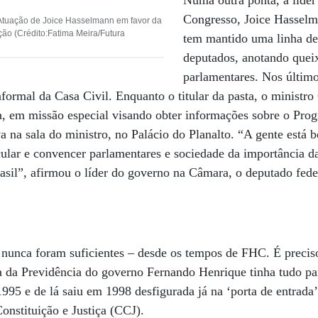
Numa outra ponta, a líde
Congresso, Joice Hassel
Atuação de Joice Hasselmann em favor da
ção (Crédito:Fatima Meira/Futura
tem mantido uma linha de
deputados, anotando queix
parlamentares. Nos último
nformal da Casa Civil. Enquanto o titular da pasta, o ministr
a, em missão especial visando obter informações sobre o Pro
va na sala do ministro, no Palácio do Planalto. “A gente está 
cular e convencer parlamentares e sociedade da importância 
asil”, afirmou o líder do governo na Câmara, o deputado fed
nunca foram suficientes – desde os tempos de FHC. É preci
a da Previdência do governo Fernando Henrique tinha tudo pa
995 e de lá saiu em 1998 desfigurada já na ‘porta de entrad
nstituição e Justiça (CCJ).