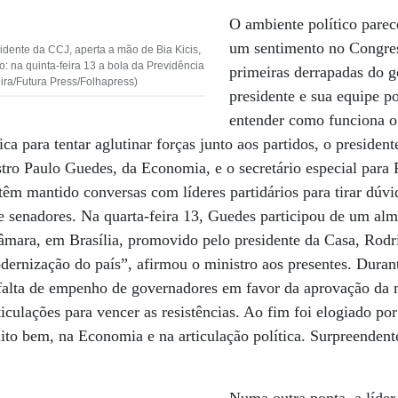
O ambiente político parece
um sentimento no Congres
sidente da CCJ, aperta a mão de Bia Kicis,
o: na quinta-feira 13 a bola da Previdência
primeiras derrapadas do 
ira/Futura Press/Folhapress)
presidente e sua equipe p
entender como funciona o
ica para tentar aglutinar forças junto aos partidos, o preside
ro Paulo Guedes, da Economia, e o secretário especial para 
êm mantido conversas com líderes partidários para tirar dúvi
 e senadores. Na quarta-feira 13, Guedes participou de um al
Câmara, em Brasília, promovido pelo presidente da Casa, Rod
dernização do país”, afirmou o ministro aos presentes. Duran
 falta de empenho de governadores em favor da aprovação da 
ticulações para vencer as resistências. Ao fim foi elogiado po
ito bem, na Economia e na articulação política. Surpreenden