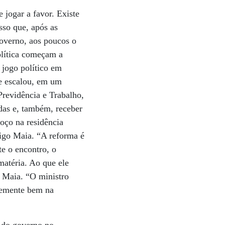
 jogar a favor. Existe
so que, após as
governo, aos poucos o
olítica começam a
 jogo político em
nte escalou, em um
Previdência e Trabalho,
das e, também, receber
moço na residência
rigo Maia. “A reforma é
te o encontro, o
matéria. Ao que ele
r Maia. “O ministro
temente bem na