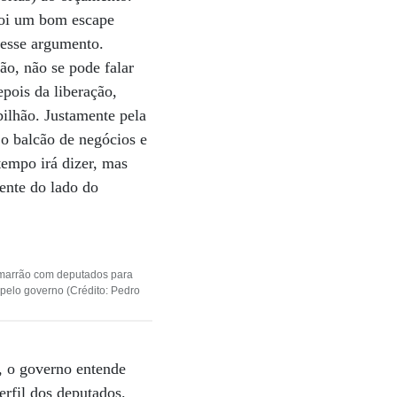
 Foi um bom escape
r esse argumento.
ão, não se pode falar
epois da liberação,
bilhão. Justamente pela
 o balcão de negócios e
tempo irá dizer, mas
mente do lado do
marrão com deputados para
pelo governo (Crédito: Pedro
s, o governo entende
erfil dos deputados.