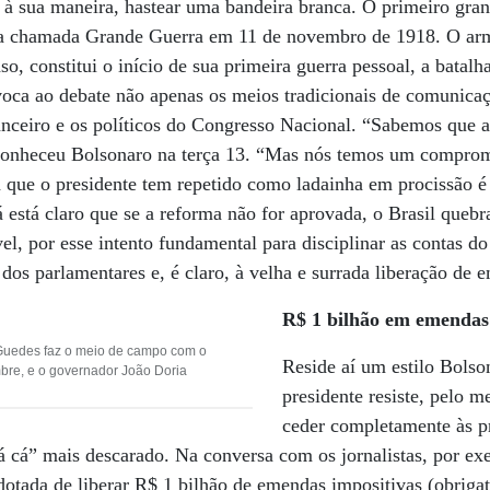
, à sua maneira, hastear uma bandeira branca. O primeiro gra
r a chamada Grande Guerra em 11 de novembro de 1918. O arm
aso, constitui o início de sua primeira guerra pessoal, a batalh
nvoca ao debate não apenas os meios tradicionais de comuni
anceiro e os políticos do Congresso Nacional. “Sabemos que 
econheceu Bolsonaro na terça 13. “Mas nós temos um compromi
 que o presidente tem repetido como ladainha em procissão é
á está claro que se a reforma não for aprovada, o Brasil quebr
el, por esse intento fundamental para disciplinar as contas d
” dos parlamentares e, é claro, à velha e surrada liberação de 
R$ 1 bilhão em emendas
Guedes faz o meio de campo com o
Reside aí um estilo Bolso
bre, e o governador João Doria
presidente resiste, pelo 
ceder completamente às p
dá cá” mais descarado. Na conversa com os jornalistas, por e
otada de liberar R$ 1 bilhão de emendas impositivas (obrigat