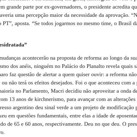
grande parte por ex-governadores, o presidente acredita que
haveria uma percepção maior da necessidade da aprovação. “
o PT”, aposta. “Se todos jogarmos no mesmo time, o Brasil d
esidratada”
mudanças acontecerão na proposta de reforma ao longo da sua
smo dos anéis, ninguém no Palácio do Planalto revela quais s
ro faz questão de alertar a quem quiser ouvir: a reforma não
 ou não terá os efeitos desejados. Foi o que aconteceu com a
ioria no Parlamento, Macri decidiu não aproveitar a onda de
com 13 anos de kirchnerismo, para avançar com as alterações
sso argentino deu sinal verde a um projeto de modificação p
xeu em questões fundamentais, entre elas a idade de aposenta
ndo de 65 e 60 anos, respectivamente. Deu no que deu. O pre
ro.