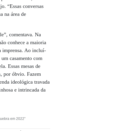
ijo. “Essas conversas
a na área de
ele”, comentava. Na
não conhece a maioria
a imprensa. Ao incluí-
do um casamento com
ela. Essas mesas de
sa, por óbvio. Fazem
enda ideológica travada
nhosa e intrincada da
 quebra em 2022”