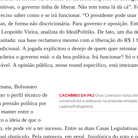
itivas, o governo tinha de liberar. Não tem toma lá dá cá”.
preciso saber como e se irá funcionar. “O presidente pode usa
s, de forma não discricionária. Para governo e oposição. Ent
Leopoldo Vieira, analista do IdealPolitiks. De fato, um dia d
nusitada: sua base reclamava mesmo com a liberação do R$ 1 
tradicional. A jogada explicitou o desejo de quem quer retomar
cheira o governo está: o da boa política. Irá funcionar? Só o 
ável. A opinião pública, nesse round específico, está inteira
emana, Bolsonaro
er o perfil técnico de
CACHIMBO DA PAZ
Onyx Lorenzoni toma chi
convencê-los a embarcar na proposta enviada 
 pressão política por
Ladeira/Folhapress)
 manter entre o
co a ideia de que o
, ele pode vir a ter sucesso. Entre as duas Casas Legislativa
al obstáculo. Pela natureza, em geral, fisiológica do voto e p