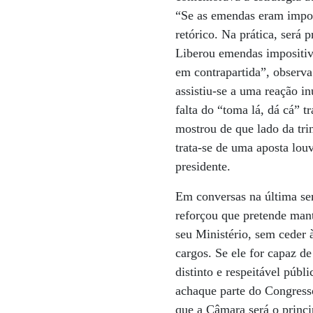
“Se as emendas eram impos
retórico. Na prática, será 
Liberou emendas impositiva
em contrapartida”, observa 
assistiu-se a uma reação i
falta do “toma lá, dá cá” 
mostrou de que lado da trin
trata-se de uma aposta louv
presidente.
Em conversas na última s
reforçou que pretende mant
seu Ministério, sem ceder à
cargos. Se ele for capaz de
distinto e respeitável públi
achaque parte do Congresso
que a Câmara será o princip