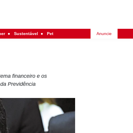
her
Sustentável
Pet
Anuncie
tema financeiro e os
 da Previdência