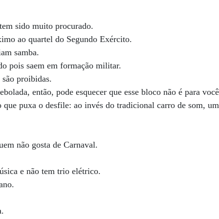
 tem sido muito procurado.
ximo ao quartel do Segundo Exército.
eiam samba.
do pois saem em formação militar.
 são proibidas.
ebolada, então, pode esquecer que esse bloco não é para você
co que puxa o desfile: ao invés do tradicional carro de som, u
quem não gosta de Carnaval.
sica e não tem trio elétrico.
 ano.
a.