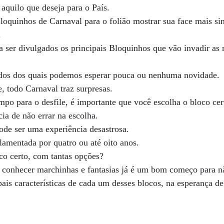
 aquilo que deseja para o País.
loquinhos de Carnaval para o folião mostrar sua face mais s
.
er divulgados os principais Bloquinhos que vão invadir as r
dos dos quais podemos esperar pouca ou nenhuma novidade.
 todo Carnaval traz surpresas.
po para o desfile, é importante que você escolha o bloco ce
ia de não errar na escolha.
ode ser uma experiência desastrosa.
amentada por quatro ou até oito anos.
co certo, com tantas opções?
 conhecer marchinhas e fantasias já é um bom começo para nã
pais características de cada um desses blocos, na esperança de