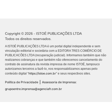
Copyright © 2026 - ISTOÉ PUBLICAÇÕES LTDA
Todos os direitos reservados.
A ISTOÉ PUBLICAÇÕES LTDA é um portal digital independente e sem
vinculação editorial e societária com a EDITORA TRES COMÉRCIO DE
PUBLICACÕES LTDA (recuperação judicial). Informamos também que não
realizamos cobranças e que também não oferecemos cancelamento do
contrato de assinatura da revista impressa de nome ISTOÉ, tampouco
autorizamos terceiros a fazê-lo, nos responsabilizamos apenas pelo
https://istoe.com.br
conteúdo digital “
” e seus respectivos sites.
|
Política de Privacidade
Assessoria de Imprensa:
grupoentre.imprensa@agenciafr.com.br