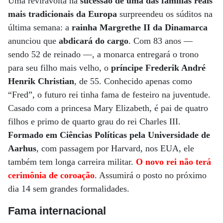
Uma reviravolta na
sucessão de uma das famílias reais
mais tradicionais da Europa
surpreendeu os súditos na
última semana: a
rainha Margrethe II da Dinamarca
anunciou que
abdicará do cargo
. Com 83 anos —
sendo 52 de reinado —­, a monarca entregará o trono
para seu filho mais velho, o
príncipe Frederik André
Henrik Christian
, de 55. Conhecido apenas como
“Fred”, o futuro rei tinha fama de festeiro na juventude.
Casado com a princesa Mary Elizabeth, é pai de quatro
filhos e primo de quarto grau do rei Charles III.
Formado em Ciências Políticas pela Universidade de
Aarhus
, com passagem por Harvard, nos EUA, ele
também tem longa carreira militar.
O novo rei não terá
cerimônia de coroação
. Assumirá o posto no próximo
dia 14 sem grandes formalidades.
Fama internacional