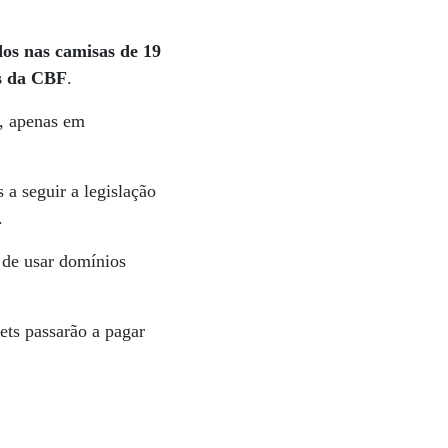
dos nas camisas de 19
os da CBF
.
e, apenas em
 a seguir a legislação
.
 de usar domínios
bets passarão a pagar