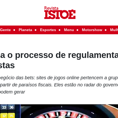
Gente
Planeta
Esportes
Menu
Motorshow
Mul
da o processo de regulament
stas
negócio das bets: sites de jogos online pertencem a gru
 partir de paraísos fiscais. Eles estão no radar do govern
 podem gerar