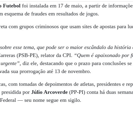
o Futebol
foi instalada em 17 de maio, a partir de informaçõ
um esquema de fraudes em resultados de jogos.
reta com grupos criminosos que usam sites de apostas para luc
bre esse tema, que pode ser o maior escândalo da história d
arreras (PSB-PE), relator da CPI.
“Quem é apaixonado por fu
 urgente”
, diz ele, destacando que o prazo para conclusões se
ovada sua prorrogação até 13 de novembro.
as, com tomadas de depoimentos de atletas, presidentes e rep
I presidida por
Júlio Arcoverde
(PP-PI) conta há duas seman
 Federal — seu nome segue em sigilo.