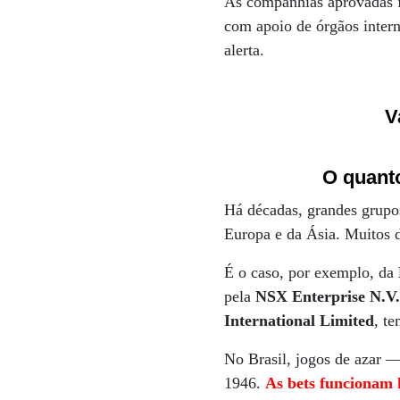
As companhias aprovadas f
com apoio de órgãos inter
alerta.
V
O quant
Há décadas, grandes grupos
Europa e da Ásia. Muitos d
É o caso, por exemplo, da
pela
NSX Enterprise N.V
International Limited
, t
No Brasil, jogos de azar —
1946.
As bets funcionam h