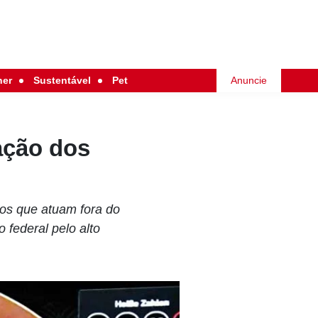
her
Sustentável
Pet
Anuncie
ação dos
pos que atuam fora do
o federal pelo alto