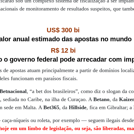
icarão sob um complexo sistema de fiscalização a ser implan
nacionais de monitoramento de resultados suspeitos, que tam
US$ 300 bi
alor anual estimado das apostas no mundo
R$ 12 bi
o o governo federal pode arrecadar com im
 de apostas atuam principalmente a partir de domínios local
eles funcionam em paraísos fiscais.
Betnacional
, “a bet dos brasileiros”, como diz o slogan da 
.
, sediada no Caribe, na ilha de Curaçao. A
Betano
, da
Kaize
em sede em Malta. A
Bet365
, da
Hillside
, fica em Gibraltar; a
 caça-níqueis ou roleta, por exemplo — seguem ilegais desde
oje em um limbo de legislação, ou seja, são liberadas, m