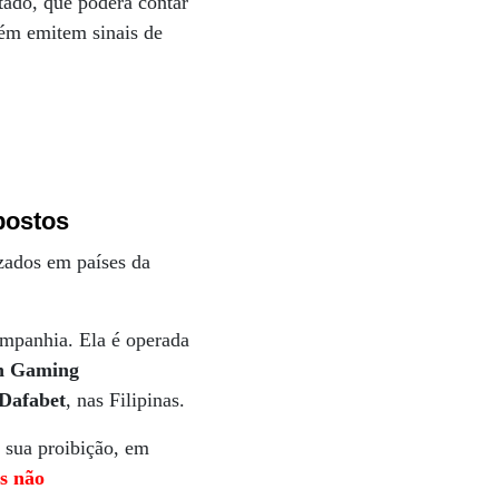
tado, que poderá contar
bém emitem sinais de
postos
izados em países da
companhia. Ela é operada
n Gaming
Dafabet
, nas Filipinas.
 sua proibição, em
as não