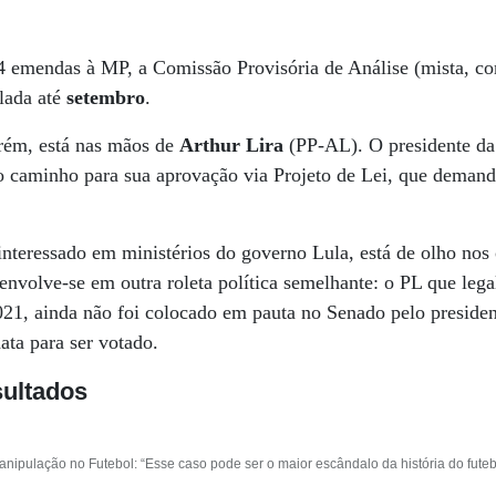
4 emendas à MP, a Comissão Provisória de Análise (mista, c
alada até
setembro
.
orém, está nas mãos de
Arthur Lira
(PP-AL). O presidente da
o caminho para sua aprovação via Projeto de Lei, que deman
interessado em ministérios do governo Lula, está de olho nos
envolve-se em outra roleta política semelhante: o PL que lega
1, ainda não foi colocado em pauta no Senado pelo preside
a para ser votado.
sultados
anipulação no Futebol: “Esse caso pode ser o maior escândalo da história do futebo