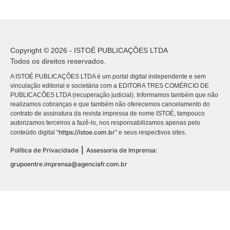
Copyright © 2026 - ISTOÉ PUBLICAÇÕES LTDA
Todos os direitos reservados.
A ISTOÉ PUBLICAÇÕES LTDA é um portal digital independente e sem
vinculação editorial e societária com a EDITORA TRES COMÉRCIO DE
PUBLICACÕES LTDA (recuperação judicial). Informamos também que não
realizamos cobranças e que também não oferecemos cancelamento do
contrato de assinatura da revista impressa de nome ISTOÉ, tampouco
autorizamos terceiros a fazê-lo, nos responsabilizamos apenas pelo
https://istoe.com.br
conteúdo digital “
” e seus respectivos sites.
|
Política de Privacidade
Assessoria de Imprensa:
grupoentre.imprensa@agenciafr.com.br