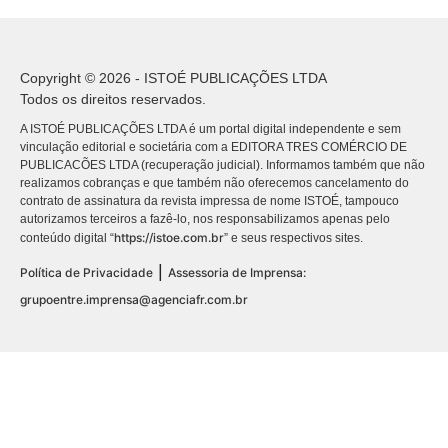
Copyright © 2026 - ISTOÉ PUBLICAÇÕES LTDA
Todos os direitos reservados.
A ISTOÉ PUBLICAÇÕES LTDA é um portal digital independente e sem
vinculação editorial e societária com a EDITORA TRES COMÉRCIO DE
PUBLICACÕES LTDA (recuperação judicial). Informamos também que não
realizamos cobranças e que também não oferecemos cancelamento do
contrato de assinatura da revista impressa de nome ISTOÉ, tampouco
autorizamos terceiros a fazê-lo, nos responsabilizamos apenas pelo
https://istoe.com.br
conteúdo digital “
” e seus respectivos sites.
|
Política de Privacidade
Assessoria de Imprensa:
grupoentre.imprensa@agenciafr.com.br