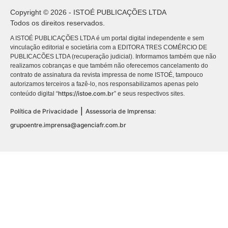
Copyright © 2026 - ISTOÉ PUBLICAÇÕES LTDA
Todos os direitos reservados.
A ISTOÉ PUBLICAÇÕES LTDA é um portal digital independente e sem
vinculação editorial e societária com a EDITORA TRES COMÉRCIO DE
PUBLICACÕES LTDA (recuperação judicial). Informamos também que não
realizamos cobranças e que também não oferecemos cancelamento do
contrato de assinatura da revista impressa de nome ISTOÉ, tampouco
autorizamos terceiros a fazê-lo, nos responsabilizamos apenas pelo
https://istoe.com.br
conteúdo digital “
” e seus respectivos sites.
|
Política de Privacidade
Assessoria de Imprensa:
grupoentre.imprensa@agenciafr.com.br