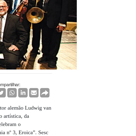
mpartilhar:
itor alemão Ludwig van
artística, da
elebram o
a nº 3, Eroica”. Sesc