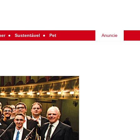
her
Sustentável
Pet
Anuncie