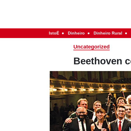
IstoÉ
Dinheiro
Dinheiro Rural
Uncategorized
Beethoven c