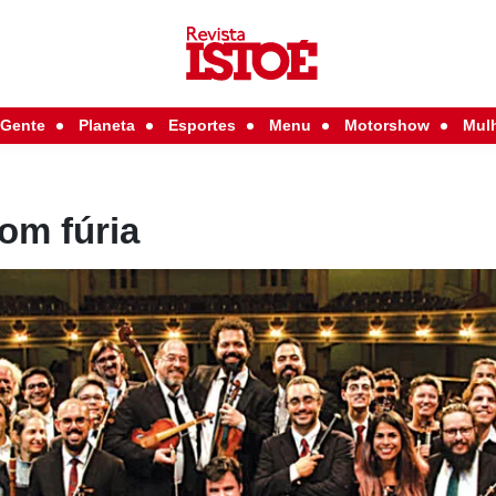
Gente
Planeta
Esportes
Menu
Motorshow
Mul
om fúria