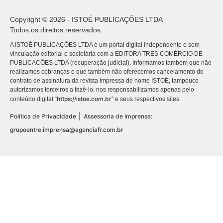
Copyright © 2026 - ISTOÉ PUBLICAÇÕES LTDA
Todos os direitos reservados.
A ISTOÉ PUBLICAÇÕES LTDA é um portal digital independente e sem
vinculação editorial e societária com a EDITORA TRES COMÉRCIO DE
PUBLICACÕES LTDA (recuperação judicial). Informamos também que não
realizamos cobranças e que também não oferecemos cancelamento do
contrato de assinatura da revista impressa de nome ISTOÉ, tampouco
autorizamos terceiros a fazê-lo, nos responsabilizamos apenas pelo
https://istoe.com.br
conteúdo digital “
” e seus respectivos sites.
|
Política de Privacidade
Assessoria de Imprensa:
grupoentre.imprensa@agenciafr.com.br