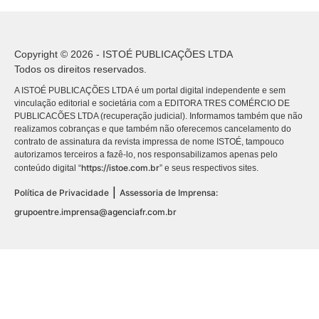
Copyright © 2026 - ISTOÉ PUBLICAÇÕES LTDA
Todos os direitos reservados.
A ISTOÉ PUBLICAÇÕES LTDA é um portal digital independente e sem
vinculação editorial e societária com a EDITORA TRES COMÉRCIO DE
PUBLICACÕES LTDA (recuperação judicial). Informamos também que não
realizamos cobranças e que também não oferecemos cancelamento do
contrato de assinatura da revista impressa de nome ISTOÉ, tampouco
autorizamos terceiros a fazê-lo, nos responsabilizamos apenas pelo
https://istoe.com.br
conteúdo digital “
” e seus respectivos sites.
|
Política de Privacidade
Assessoria de Imprensa:
grupoentre.imprensa@agenciafr.com.br