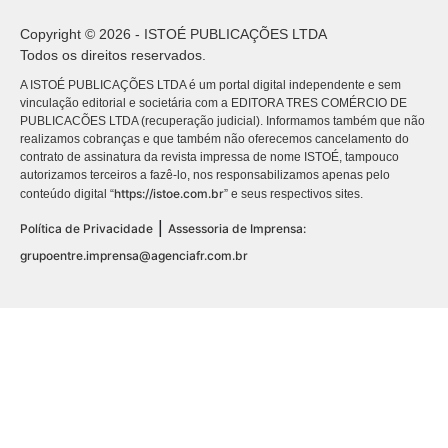
Copyright © 2026 - ISTOÉ PUBLICAÇÕES LTDA
Todos os direitos reservados.
A ISTOÉ PUBLICAÇÕES LTDA é um portal digital independente e sem
vinculação editorial e societária com a EDITORA TRES COMÉRCIO DE
PUBLICACÕES LTDA (recuperação judicial). Informamos também que não
realizamos cobranças e que também não oferecemos cancelamento do
contrato de assinatura da revista impressa de nome ISTOÉ, tampouco
autorizamos terceiros a fazê-lo, nos responsabilizamos apenas pelo
https://istoe.com.br
conteúdo digital “
” e seus respectivos sites.
|
Política de Privacidade
Assessoria de Imprensa:
grupoentre.imprensa@agenciafr.com.br