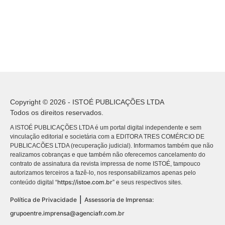
Copyright © 2026 - ISTOÉ PUBLICAÇÕES LTDA
Todos os direitos reservados.
A ISTOÉ PUBLICAÇÕES LTDA é um portal digital independente e sem
vinculação editorial e societária com a EDITORA TRES COMÉRCIO DE
PUBLICACÕES LTDA (recuperação judicial). Informamos também que não
realizamos cobranças e que também não oferecemos cancelamento do
contrato de assinatura da revista impressa de nome ISTOÉ, tampouco
autorizamos terceiros a fazê-lo, nos responsabilizamos apenas pelo
https://istoe.com.br
conteúdo digital “
” e seus respectivos sites.
|
Política de Privacidade
Assessoria de Imprensa:
grupoentre.imprensa@agenciafr.com.br