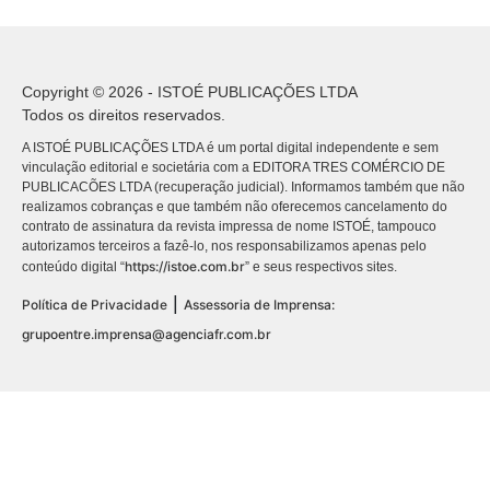
Copyright © 2026 - ISTOÉ PUBLICAÇÕES LTDA
Todos os direitos reservados.
A ISTOÉ PUBLICAÇÕES LTDA é um portal digital independente e sem
vinculação editorial e societária com a EDITORA TRES COMÉRCIO DE
PUBLICACÕES LTDA (recuperação judicial). Informamos também que não
realizamos cobranças e que também não oferecemos cancelamento do
contrato de assinatura da revista impressa de nome ISTOÉ, tampouco
autorizamos terceiros a fazê-lo, nos responsabilizamos apenas pelo
https://istoe.com.br
conteúdo digital “
” e seus respectivos sites.
|
Política de Privacidade
Assessoria de Imprensa:
grupoentre.imprensa@agenciafr.com.br