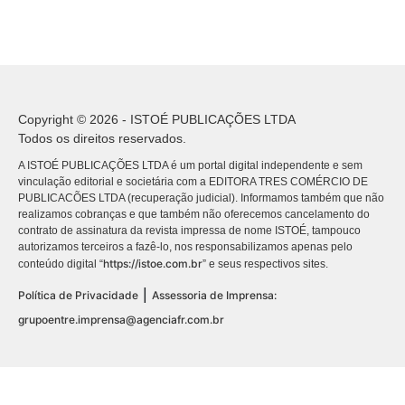
Copyright © 2026 - ISTOÉ PUBLICAÇÕES LTDA
Todos os direitos reservados.
A ISTOÉ PUBLICAÇÕES LTDA é um portal digital independente e sem
vinculação editorial e societária com a EDITORA TRES COMÉRCIO DE
PUBLICACÕES LTDA (recuperação judicial). Informamos também que não
realizamos cobranças e que também não oferecemos cancelamento do
contrato de assinatura da revista impressa de nome ISTOÉ, tampouco
autorizamos terceiros a fazê-lo, nos responsabilizamos apenas pelo
https://istoe.com.br
conteúdo digital “
” e seus respectivos sites.
|
Política de Privacidade
Assessoria de Imprensa:
grupoentre.imprensa@agenciafr.com.br