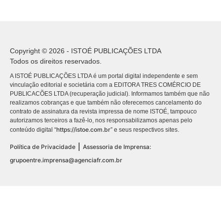
Copyright © 2026 - ISTOÉ PUBLICAÇÕES LTDA
Todos os direitos reservados.
A ISTOÉ PUBLICAÇÕES LTDA é um portal digital independente e sem
vinculação editorial e societária com a EDITORA TRES COMÉRCIO DE
PUBLICACÕES LTDA (recuperação judicial). Informamos também que não
realizamos cobranças e que também não oferecemos cancelamento do
contrato de assinatura da revista impressa de nome ISTOÉ, tampouco
autorizamos terceiros a fazê-lo, nos responsabilizamos apenas pelo
https://istoe.com.br
conteúdo digital “
” e seus respectivos sites.
|
Política de Privacidade
Assessoria de Imprensa:
grupoentre.imprensa@agenciafr.com.br