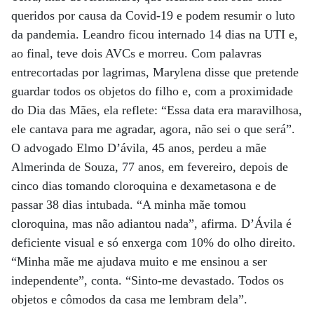
queridos por causa da Covid-19 e podem resumir o luto
da pandemia. Leandro ficou internado 14 dias na UTI e,
ao final, teve dois AVCs e morreu. Com palavras
entrecortadas por lagrimas, Marylena disse que pretende
guardar todos os objetos do filho e, com a proximidade
do Dia das Mães, ela reflete: “Essa data era maravilhosa,
ele cantava para me agradar, agora, não sei o que será”.
O advogado Elmo D’ávila, 45 anos, perdeu a mãe
Almerinda de Souza, 77 anos, em fevereiro, depois de
cinco dias tomando cloroquina e dexametasona e de
passar 38 dias intubada. “A minha mãe tomou
cloroquina, mas não adiantou nada”, afirma. D’Ávila é
deficiente visual e só enxerga com 10% do olho direito.
“Minha mãe me ajudava muito e me ensinou a ser
independente”, conta. “Sinto-me devastado. Todos os
objetos e cômodos da casa me lembram dela”.