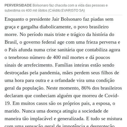
PERVERSIDADE
Bolsonaro faz chacota com a vida das pessoas e
subestima os 400 mil óbitos (Crédito:EVARISTO SA)
Enquanto o presidente Jair Bolsonaro faz piadas sem
graça e gargalha diabolicamente, o povo brasileiro
morre. No período mais triste e trágico da história do
Brasil, o governo federal age com uma frieza perversa e
o País afunda numa crise sanitária que contabiliza agora
o tenebroso número de 400 mil mortes e dá poucos
sinais de arrefecimento. Famílias inteiras estão sendo
destroçadas pela pandemia, mães perdem seus filhos de
uma hora para outra e a orfandade vira uma condição
geral da população. Neste momento, 86% dos brasileiros
declaram que conheciam alguém que morreu de Covid-
19. Em muitos casos são os próprios pais, a esposa, o
marido. Nunca uma doença atingiu a sociedade de
maneira tão implacável e generalizada. E tudo se mistura
com uma sensação geral de impotência e desproteção,