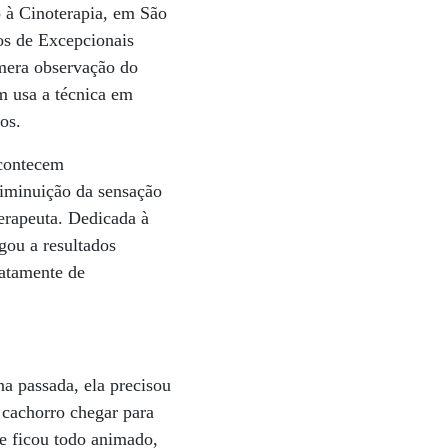
 à Cinoterapia, em São
os de Excepcionais
 mera observação do
m usa a técnica em
os.
acontecem
diminuição da sensação
Terapeuta. Dedicada à
egou a resultados
atamente de
a passada, ela precisou
 cachorro chegar para
 e ficou todo animado,