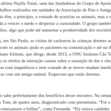
”, afirma Naylla Tomé, uma das fundadoras do Grupo de Apoio
abalhos realizados em unidades da Associação de Pais e Amig
o têm, a princípio, a vontade de acariciar os animais, mas a
da a vencer o medo e despertar a curiosidade. O grupo també
ilos, algo que pode até aumentar a produtividade dos escritóri
á, em São Paulo, as visitas de cachorros às crianças doentes 
com os animais ajuda os pacientes na comunicação e até na 
atiane Ichitani, que dirige, desde 2013, a ONG Instituto Cão 
u os efeitos da interação canina sobre a sensação de dor e ch
nças com inapetência e sem vontade de se mover mudam imedi
rar com um amigo animal. Esquecem que estão doentes.
 sabe perfeitamente dos benefícios desse encontro. Na seman
ho Tom, de quatro anos, diagnosticado com pneumonia. “Foi o
começassem a brilhar”, conta Fernanda. “Ele estava caidinho