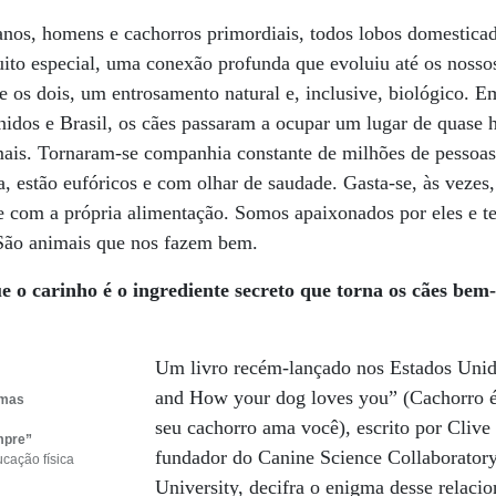
nos, homens e cachorros primordiais, todos lobos domestica
uito especial, uma conexão profunda que evoluiu até os noss
 os dois, um entrosamento natural e, inclusive, biológico. E
idos e Brasil, os cães passaram a ocupar um lugar de quase 
mais. Tornaram-se companhia constante de milhões de pessoas
, estão eufóricos e com olhar de saudade. Gasta-se, às vezes
 com a própria alimentação. Somos apaixonados por eles e t
São animais que nos fazem bem.
ue o carinho
é o ingrediente secreto que torna os cães bem
Um livro recém-lançado nos Estados Unid
and How your dog loves you” (Cachorro 
 mas
seu cachorro ama você), escrito por Cliv
mpre”
fundador do Canine Science Collaboratory
cação física
University, decifra o enigma desse relac