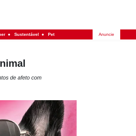
her
Sustentável
Pet
Anuncie
animal
tos de afeto com