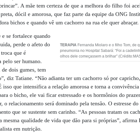
brincar”. A mãe tem certeza de que a melhora do filho foi acel
preta, dócil e amorosa, que faz parte da equipe da ONG Insti
ora bichos e quando vê um cachorro na rua ele quer abraçar.
e e se fortalece quando
uida, perde o afeto do
TERAPIA
Fernanda Miolaro e o filho Tom, de q
pneumonia no Hospital Sabará: “Foi a cadelin
troca que é
olhos dele começassem a brilhar” (Crédito:M
a pelo ser humano.
 de dois gumes, tem
”, diz Tatiane. “Não adianta ter um cachorro só por capricho,
É isso que intensifica a relação amorosa e torna a convivênci
para o bicho, ele vai ficar estressado e os hormônios do praze
r, o relacionamento será dominado pela tensão. O estresse d
ento que se sustente sem carinho. “As pessoas tratam os cach
a mesma qualidade de vida que dão para si próprias”, afirma 
alista em nutrição.