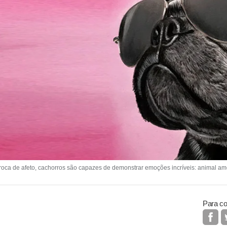
 de afeto, cachorros são capazes de demonstrar emoções incríveis: animal amor
Para co