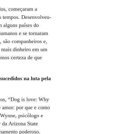
dos, começaram a
os tempos. Desenvolveu-
m alguns países do
humanos e se tornaram
, são companheiros e,
, mais dinheiro em um
emos certeza de que
-sucedidos na luta pela
os, “Dog is love: Why
é amor: por que e como
e Wynne, psicólogo e
 da Arizona State
ionamento poderoso.