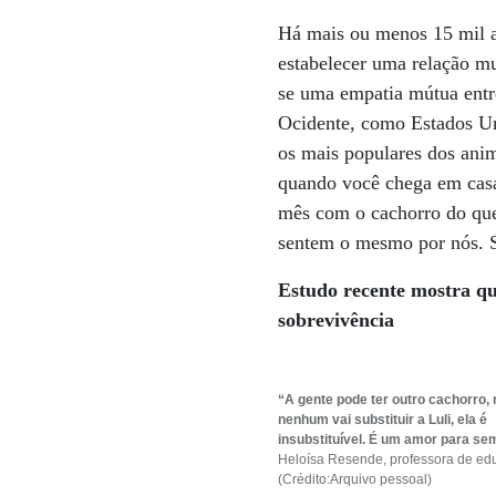
Há mais ou menos 15 mil a
estabelecer uma relação m
se uma empatia mútua entre
Ocidente, como Estados Un
os mais populares dos ani
quando você chega em casa
mês com o cachorro do que
sentem o mesmo por nós. 
Estudo recente mostra q
sobrevivência
“A gente pode ter outro cachorro,
nenhum vai substituir a Luli, ela é
insubstituível. É um amor para se
Heloísa Resende, professora de edu
(Crédito:Arquivo pessoal)