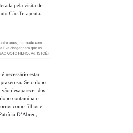
erada pela visita de
tuto Cão Terapeuta.
uatro anos, internado com
ha Eva chegar para que os
ASAO GOTO FILHO / Ag. ISTOÉ)
 é necessário estar
a prazerosa. Se o dono
r vão desaparecer dos
o dono contamina o
orros como filhos e
Patrícia D’Abreu,