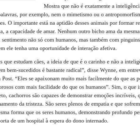
Mostra que não é exatamente a inteligênci
 palavras, por exemplo, nem o mimetismo ou o antropomorfi
es. O importante está na aptidão desses animais por formar r
eja, a capacidade de amar. Nenhum outro bicho ama da mesma
u sentimento não só com humanos, mas também com pinguins, 
m ele tenha uma oportunidade de interação afetiva.
 que estudam cães, a ideia de que é o carinho e não a intelig
rem bem-sucedidos é bastante radical”, disse Wynne, em entrev
Post. “Eles se apaixonam muito mais facilmente do que as 
rosos com mais facilidade do que os humanos”. Sim, o que i
eto, cachorros são capazes de demonstrar emoções incríveis, 
hamento da tristeza. São seres plenos de empatia e que sofre
sma forma que os seres humanos, demonstrando profundo pesa
porta de um hospital à espera do dono internado.