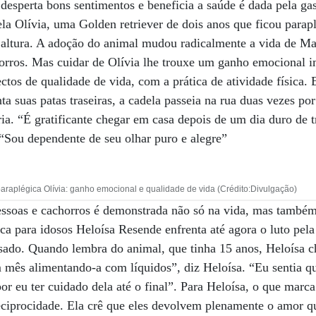
desperta bons sentimentos e beneficia a saúde é dada pela ga
ela Olívia, uma Golden retriever de dois anos que ficou parapl
 altura. A adoção do animal mudou radicalmente a vida de Ma
orros. Mas cuidar de Olívia lhe trouxe um ganho emocional i
ectos de qualidade de vida, com a prática de atividade física
ta suas patas traseiras, a cadela passeia na rua duas vezes por
a. “É gratificante chegar em casa depois de um dia duro de t
“Sou dependente de seu olhar puro e alegre”
raplégica Olívia: ganho emocional e qualidade de vida (Crédito:Divulgação)
pessoas e cachorros é demonstrada não só na vida, mas també
ica para idosos Heloísa Resende enfrenta até agora o luto pel
ado. Quando lembra do animal, que tinha 15 anos, Heloísa c
 mês alimentando-a com líquidos”, diz Heloísa. “Eu sentia q
or eu ter cuidado dela até o final”. Para Heloísa, o que marca
eciprocidade. Ela crê que eles devolvem plenamente o amor q