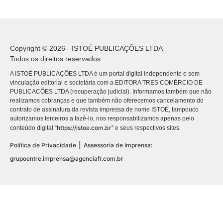
Copyright © 2026 - ISTOÉ PUBLICAÇÕES LTDA
Todos os direitos reservados.
A ISTOÉ PUBLICAÇÕES LTDA é um portal digital independente e sem
vinculação editorial e societária com a EDITORA TRES COMÉRCIO DE
PUBLICACÕES LTDA (recuperação judicial). Informamos também que não
realizamos cobranças e que também não oferecemos cancelamento do
contrato de assinatura da revista impressa de nome ISTOÉ, tampouco
autorizamos terceiros a fazê-lo, nos responsabilizamos apenas pelo
https://istoe.com.br
conteúdo digital “
” e seus respectivos sites.
|
Política de Privacidade
Assessoria de Imprensa:
grupoentre.imprensa@agenciafr.com.br