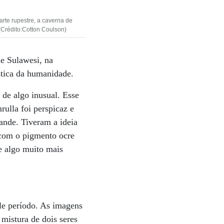
rte rupestre, a caverna de
 (Crédito:Cotton Coulson)
de Sulawesi, na
stica da humanidade.
 de algo inusual. Esse
ulla foi perspicaz e
rande. Tiveram a ideia
 com o pigmento ocre
e algo muito mais
ele período. As imagens
istura de dois seres