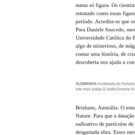
numa só figura. Os cientis
retratado como essas figur
período. Acredita-se que o
Para Daniele Saucedo, mest
Universidade Católica do 
algo de misterioso, de mág
contar uma história, de cri
descoberta nos ajuda a co
ALEMANHA
A estatueta do Humano
arte mais antiga (Crédito:Graeme R
Brisbane, Austrália. O est
Nature. Para que a datação
radioativo de partículas d
desgastada obra. Esses me