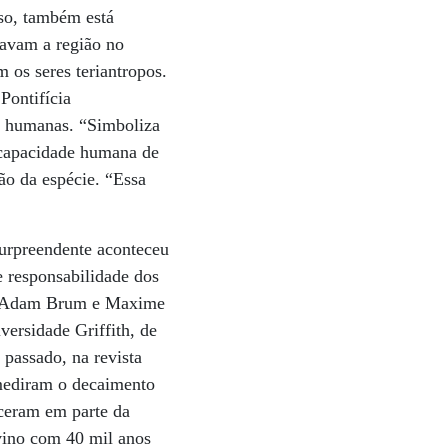
sso, também está
tavam a região no
 os seres teriantropos.
Pontifícia
s humanas. “Simboliza
l capacidade humana de
ção da espécie. “Essa
urpreendente aconteceu
 responsabilidade dos
s Adam Brum e Maxime
versidade Griffith, de
passado, na revista
 mediram o decaimento
eceram em parte da
vino com 40 mil anos