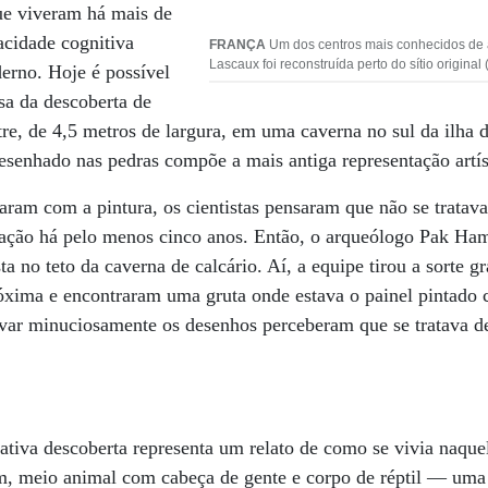
ue viveram há mais de
acidade cognitiva
FRANÇA
Um dos centros mais conhecidos de a
Lascaux foi reconstruída perto do sítio original
rno. Hoje é possível
usa da descoberta de
tre, de 4,5 metros de largura, em uma caverna no sul da ilha 
esenhado nas pedras compõe a mais antiga representação artí
aram com a pintura, os cientistas pensaram que não se tratava
igação há pelo menos cinco anos. Então, o arqueólogo Pak Hamr
 no teto da caverna de calcário. Aí, a equipe tirou a sorte g
óxima e encontraram uma gruta onde estava o painel pintado
var minuciosamente os desenhos perceberam que se tratava d
ativa descoberta representa um relato de como se vivia naqu
 meio animal com cabeça de gente e corpo de réptil — uma m