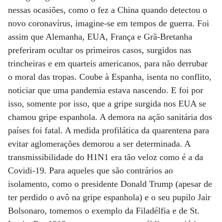
nessas ocasiões, como o fez a China quando detectou o
novo coronavírus, imagine-se em tempos de guerra. Foi
assim que Alemanha, EUA, França e Grã-Bretanha
preferiram ocultar os primeiros casos, surgidos nas
trincheiras e em quarteis americanos, para não derrubar
o moral das tropas. Coube à Espanha, isenta no conflito,
noticiar que uma pandemia estava nascendo. E foi por
isso, somente por isso, que a gripe surgida nos EUA se
chamou gripe espanhola. A demora na ação sanitária dos
países foi fatal. A medida profilática da quarentena para
evitar aglomerações demorou a ser determinada. A
transmissibilidade do H1N1 era tão veloz como é a da
Covidi-19. Para aqueles que são contrários ao
isolamento, como o presidente Donald Trump (apesar de
ter perdido o avô na gripe espanhola) e o seu pupilo Jair
Bolsonaro, tomemos o exemplo da Filadélfia e de St.