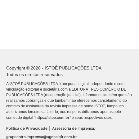
Copyright © 2026 - ISTOÉ PUBLICAÇÕES LTDA
Todos os direitos reservados.
A ISTOÉ PUBLICAÇÕES LTDA é um portal digital independente e sem
vinculação editorial e societária com a EDITORA TRES COMÉRCIO DE
PUBLICACÕES LTDA (recuperação judicial). Informamos também que não
realizamos cobranças e que também não oferecemos cancelamento do
contrato de assinatura da revista impressa de nome ISTOÉ, tampouco
autorizamos terceiros a fazê-lo, nos responsabilizamos apenas pelo
https://istoe.com.br
conteúdo digital “
” e seus respectivos sites.
|
Política de Privacidade
Assessoria de Imprensa:
grupoentre.imprensa@agenciafr.com.br