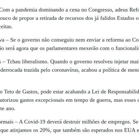
 Com a pandemia dominando a cena no Congresso, adeus Refo
uco de propor a retirada de recursos dos já falidos Estados o
eitas.
va – Se o governo não conseguiu nem enviar a reforma ao Con
não será agora que os parlamentares mexerão com o funcional
 – Tchau liberalismo. Quando o governo resolveu injetar mai
 derrocada trazida pelo coronavírus, acabou a política de men
o Teto de Gastos, pode estar acabando a Lei de Responsabili
torizou gastos excepcionais em tempo de guerra, mas esses d
te ano.
ormais – A Covid-19 deverá destruir milhões de empregos. S
l que atinjamos os 20%, que também são esperados nos EUA 