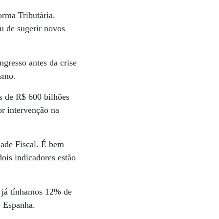
rma Tributária.
u de sugerir novos
gresso antes da crise
ismo.
s de R$ 600 bilhões
or intervenção na
dade Fiscal. É bem
ois indicadores estão
e já tínhamos 12% de
e Espanha.