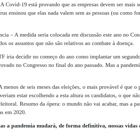
 A Covid-19 está provando que as empresas devem ser mais sol
írus ensinou que elas nada valem sem as pessoas (ou como for
ância – A medida seria colocada em discussão este ano no Con
dos os assuntos que não são relativos ao combate à doença.
STF iria decidir no começo do ano como implantar um segundo 
provado no Congresso no final do ano passado. Mas a pandemi
A menos de seis meses das eleições, o mais provável é que o p
deveriam estar escolhendo a esta altura os candidatos, o que n
 eleitoral. Resumo da ópera: o mundo não vai acabar, mas a 
das em 2020.
s a pandemia mudará, de forma definitiva, nossas vidas