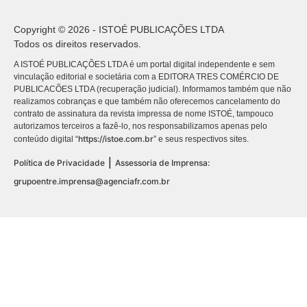
Copyright © 2026 - ISTOÉ PUBLICAÇÕES LTDA
Todos os direitos reservados.
A ISTOÉ PUBLICAÇÕES LTDA é um portal digital independente e sem
vinculação editorial e societária com a EDITORA TRES COMÉRCIO DE
PUBLICACÕES LTDA (recuperação judicial). Informamos também que não
realizamos cobranças e que também não oferecemos cancelamento do
contrato de assinatura da revista impressa de nome ISTOÉ, tampouco
autorizamos terceiros a fazê-lo, nos responsabilizamos apenas pelo
https://istoe.com.br
conteúdo digital “
” e seus respectivos sites.
|
Política de Privacidade
Assessoria de Imprensa:
grupoentre.imprensa@agenciafr.com.br