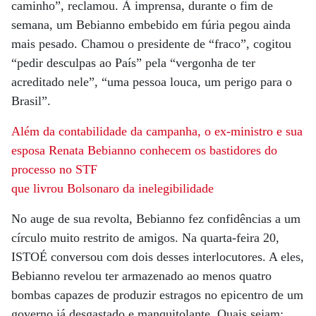
caminho”, reclamou. À imprensa, durante o fim de
semana, um Bebianno embebido em fúria pegou ainda
mais pesado. Chamou o presidente de “fraco”, cogitou
“pedir desculpas ao País” pela “vergonha de ter
acreditado nele”, “uma pessoa louca, um perigo para o
Brasil”.
Além da contabilidade da campanha,
o ex-ministro e sua
esposa Renata Bebianno conhecem os bastidores do
processo no STF
que livrou Bolsonaro da inelegibilidade
No auge de sua revolta, Bebianno fez confidências a um
círculo muito restrito de amigos. Na quarta-feira 20,
ISTOÉ conversou com dois desses interlocutores. A eles,
Bebianno revelou ter armazenado ao menos quatro
bombas capazes de produzir estragos no epicentro de um
governo já desgastado e manquitolante. Quais sejam: