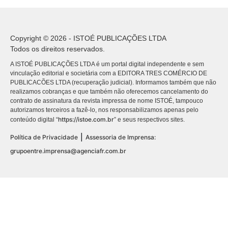
Copyright © 2026 - ISTOÉ PUBLICAÇÕES LTDA
Todos os direitos reservados.
A ISTOÉ PUBLICAÇÕES LTDA é um portal digital independente e sem
vinculação editorial e societária com a EDITORA TRES COMÉRCIO DE
PUBLICACÕES LTDA (recuperação judicial). Informamos também que não
realizamos cobranças e que também não oferecemos cancelamento do
contrato de assinatura da revista impressa de nome ISTOÉ, tampouco
autorizamos terceiros a fazê-lo, nos responsabilizamos apenas pelo
https://istoe.com.br
conteúdo digital “
” e seus respectivos sites.
|
Política de Privacidade
Assessoria de Imprensa:
grupoentre.imprensa@agenciafr.com.br