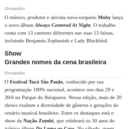
(Divulgação)
O músico, produtor e ativista nova-iorquino
Moby
lança
o novo álbum
Always Centered At Night
. O trabalho
conta com 13 cantores diferentes nas suas 13 faixas,
incluindo Benjamin Zephaniah e Lady Blackbird.
Show
Grandes nomes da cena brasileira
(Divulgação)
O
Festival Turá São Paulo
, conhecido por sua
programação 100% nacional, acontece nos dias 29 e
30/6 no Parque do Ibirapuera. Nessa edição, mais de 20
shows exaltam a diversidade de gêneros e gerações do
cenário musical brasileiro. Entre os destaques está o
show da
Nação Zumbi
, que celebrará os 30 anos do
icônico álbum
Da Lama ao Caos
. No sábado, quem