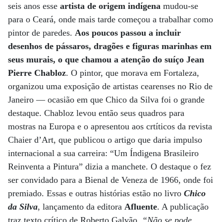
seis anos esse
artista de origem indígena
mudou-se
para o Ceará, onde mais tarde começou a trabalhar como
pintor de paredes.
Aos poucos passou a incluir
desenhos de pássaros, dragões e figuras marinhas em
seus murais, o que chamou a atenção do suíço Jean
Pierre Chabloz
. O pintor, que morava em Fortaleza,
organizou uma exposição de artistas cearenses no Rio de
Janeiro — ocasião em que Chico da Silva foi o grande
destaque. Chabloz levou então seus quadros para
mostras na Europa e o apresentou aos crtíticos da revista
Chaier d’Art, que publicou o artigo que daria impulso
internacional a sua carreira: “Um Índigena Brasileiro
Reinventa a Pintura” dizia a manchete. O destaque o fez
ser convidado para a Bienal de Veneza de 1966, onde foi
premiado. Essas e outras histórias estão no livro
Chico
da Silva
, lançamento da editora
Afluente
. A publicação
traz texto crítico de Roberto Galvão.
“Não se pode