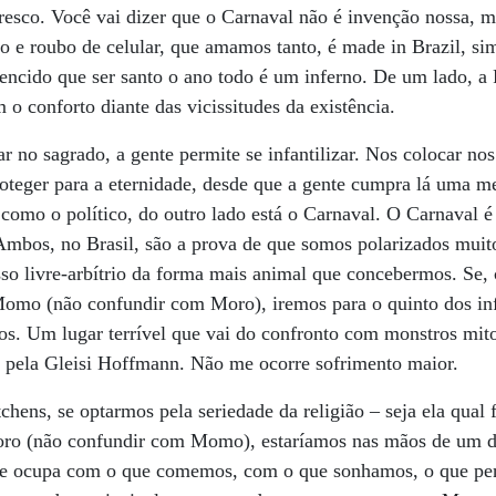
resco. Você vai dizer que o Carnaval não é invenção nossa, m
ção e roubo de celular, que amamos tanto, é made in Brazil, s
vencido que ser santo o ano todo é um inferno. De um lado, a
o conforto diante das vicissitudes da existência.
ar no sagrado, a gente permite se infantilizar. Nos colocar n
oteger para a eternidade, desde que a gente cumpra lá uma m
como o político, do outro lado está o Carnaval. O Carnaval é
. Ambos, no Brasil, são a prova de que somos polarizados muit
sso livre-arbítrio da forma mais animal que concebermos. Se,
Momo (não confundir com Moro), iremos para o quinto dos in
os. Um lugar terrível que vai do confronto com monstros mit
 pela Gleisi Hoffmann. Não me ocorre sofrimento maior.
chens, se optarmos pela seriedade da religião – seja ela qual 
oro (não confundir com Momo), estaríamos nas mãos de um d
 se ocupa com o que comemos, com o que sonhamos, o que 