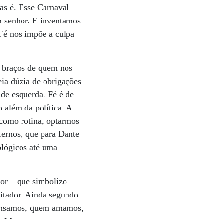
as é. Esse Carnaval
im senhor. E inventamos
 Fé nos impõe a culpa
os braços de quem nos
eia dúzia de obrigações
 de esquerda. Fé é de
o além da política. A
 como rotina, optarmos
fernos, que para Dante
ológicos até uma
for – que simbolizo
itador. Ainda segundo
pensamos, quem amamos,