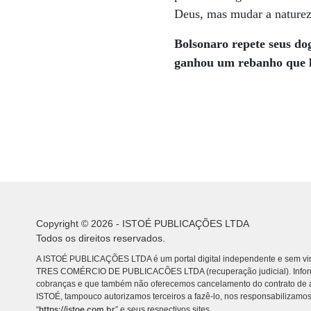
Deus, mas mudar a naturez
Bolsonaro repete seus d
ganhou
um rebanho que 
Copyright © 2026 - ISTOÉ PUBLICAÇÕES LTDA
Todos os direitos reservados.
A ISTOÉ PUBLICAÇÕES LTDA é um portal digital independente e sem vin
TRES COMÉRCIO DE PUBLICACÕES LTDA (recuperação judicial). Info
cobranças e que também não oferecemos cancelamento do contrato de a
ISTOÉ, tampouco autorizamos terceiros a fazê-lo, nos responsabilizamos
https://istoe.com.br
“
” e seus respectivos sites.