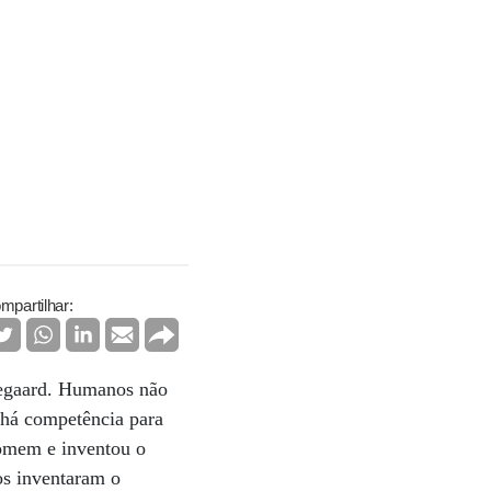
mpartilhar:
rkegaard. Humanos não
 há competência para
homem e inventou o
os inventaram o