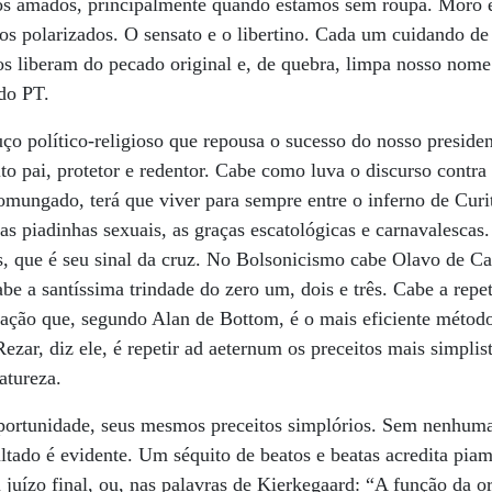
os amados, principalmente quando estamos sem roupa. Moro
os polarizados. O sensato e o libertino. Cada um cuidando de t
s liberam do pecado original e, de quebra, limpa nosso nom
 do PT.
ço político-religioso que repousa o sucesso do nosso preside
ito pai, protetor e redentor. Cabe como luva o discurso contr
omungado, terá que viver para sempre entre o inferno de Curit
s piadinhas sexuais, as graças escatológicas e carnavalescas.
s, que é seu sinal da cruz. No Bolsonicismo cabe Olavo de Ca
be a santíssima trindade do zero um, dois e três. Cabe a repe
oração que, segundo Alan de Bottom, é o mais eficiente méto
ezar, diz ele, é repetir ad aeternum os preceitos mais simpli
atureza.
oportunidade, seus mesmos preceitos simplórios. Sem nenhuma
tado é evidente. Um séquito de beatos e beatas acredita piam
juízo final, ou, nas palavras de Kierkegaard: “A função da or