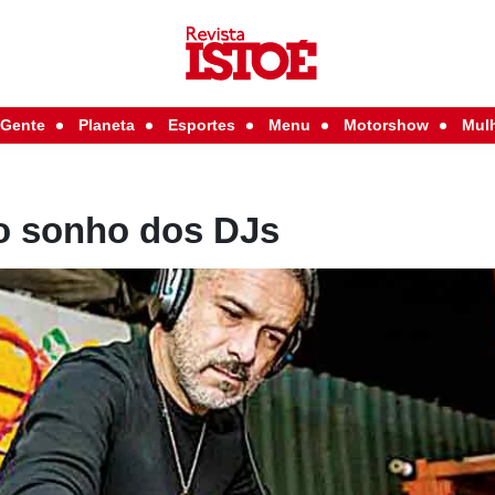
Gente
Planeta
Esportes
Menu
Motorshow
Mul
o sonho dos DJs