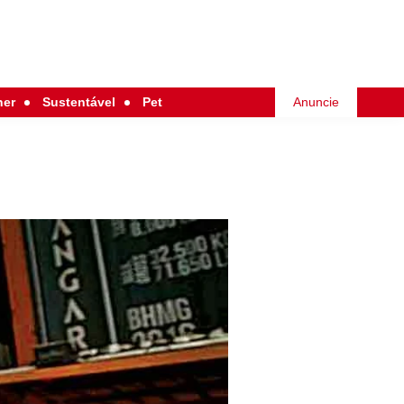
her
Sustentável
Pet
Anuncie