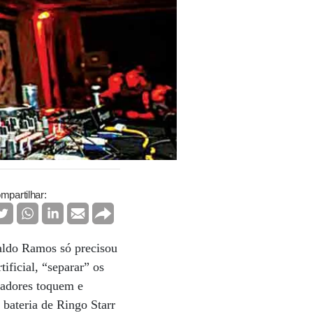
mpartilhar:
raldo Ramos só precisou
ificial, “separar” os
madores toquem e
bateria de Ringo Starr