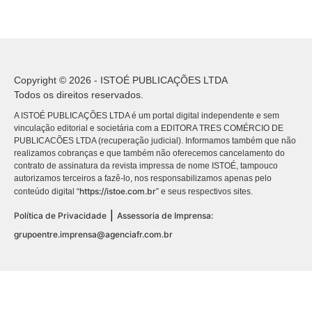
Copyright © 2026 - ISTOÉ PUBLICAÇÕES LTDA
Todos os direitos reservados.
A ISTOÉ PUBLICAÇÕES LTDA é um portal digital independente e sem
vinculação editorial e societária com a EDITORA TRES COMÉRCIO DE
PUBLICACÕES LTDA (recuperação judicial). Informamos também que não
realizamos cobranças e que também não oferecemos cancelamento do
contrato de assinatura da revista impressa de nome ISTOÉ, tampouco
autorizamos terceiros a fazê-lo, nos responsabilizamos apenas pelo
https://istoe.com.br
conteúdo digital “
” e seus respectivos sites.
|
Política de Privacidade
Assessoria de Imprensa:
grupoentre.imprensa@agenciafr.com.br