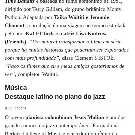
Time Bandits
é baseada no filme homônimo de 1981,
dirigido por Terry Gilliam, do grupo britânico Monty
Python. Adaptada por
Taika Waititi e Jemanie
Clement
, a produção é uma viagem no tempo estrelada
pelo ator
Kal-El Tuck e a atriz Lisa Kudrow
(Friends)
.
“Foi natural transformar o filme em série
porque há muitas histórias que poderiam ser exploradas
com mais profundidade”
, disse Clement à ISTOÉ.
“Faço os filmes que eu e meus amigos gostaríamos de
ver”
, completou Waititi.
Música
Destaque latino no piano do jazz
(Divulgação)
O jovem
pianista colombiano Jesus Molina
é um dos
grandes nomes do jazz contemporâneo. Formado na
Berklee College of Music e vencedor do prêmio da