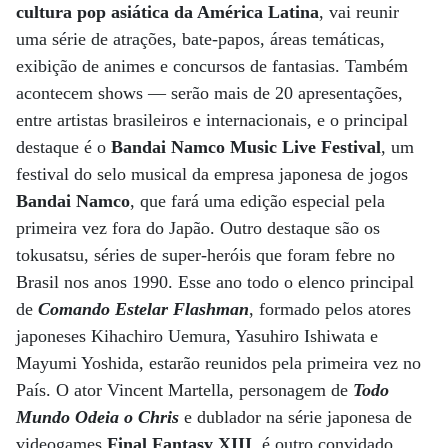
cultura pop asiática da América Latina
, vai reunir
uma série de atrações, bate-papos, áreas temáticas,
exibição de animes e concursos de fantasias. Também
acontecem shows — serão mais de 20 apresentações,
entre artistas brasileiros e internacionais, e o principal
destaque é o
Bandai Namco Music Live Festival
, um
festival do selo musical da empresa japonesa de jogos
Bandai Namco
, que fará uma edição especial pela
primeira vez fora do Japão. Outro destaque são os
tokusatsu, séries de super-heróis que foram febre no
Brasil nos anos 1990. Esse ano todo o elenco principal
de
Comando Estelar Flashman
, formado pelos atores
japoneses Kihachiro Uemura, Yasuhiro Ishiwata e
Mayumi Yoshida, estarão reunidos pela primeira vez no
País. O ator Vincent Martella, personagem de
Todo
Mundo Odeia o Chris
e dublador na série japonesa de
videogames
Final Fantasy XIII
, é outro convidado