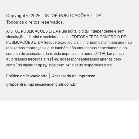
Copyright © 2026 - ISTOÉ PUBLICAÇÕES LTDA
Todos os direitos reservados.
A ISTOÉ PUBLICAÇÕES LTDA é um portal digital independente e sem
vinculação editorial e societária com a EDITORA TRES COMÉRCIO DE
PUBLICACÕES LTDA (recuperação judicial). Informamos também que não
realizamos cobranças e que também não oferecemos cancelamento do
contrato de assinatura da revista impressa de nome ISTOÉ, tampouco
autorizamos terceiros a fazê-lo, nos responsabilizamos apenas pelo
https://istoe.com.br
conteúdo digital “
” e seus respectivos sites.
|
Política de Privacidade
Assessoria de Imprensa:
grupoentre.imprensa@agenciafr.com.br