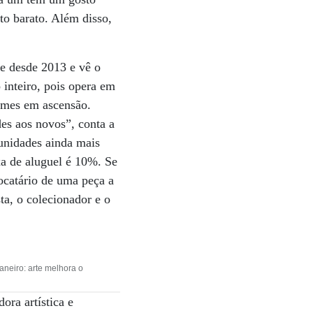
to barato. Além disso,
de desde 2013 e vê o
o inteiro, pois opera em
omes em ascensão.
es aos novos”, conta a
 unidades ainda mais
xa de aluguel é 10%. Se
locatário de uma peça a
sta, o colecionador e o
neiro: arte melhora o
ra artística e