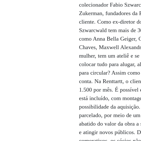
colecionador Fabio Szwarc
Zukerman, fundadores da R
cliente. Como ex-diretor 
Szwarcwald tem mais de 30
como Anna Bella Geiger, C
Chaves, Maxwell Alexandre
mulher, tem um ateliê e se 
colocar tudo para alugar, a
para circular? Assim como 
conta. Na Renttartt, o cli
1.500 por mês. É possível e
está incluído, com montag
possibilidade da aquisição
parcelado, por meio de um 
abatido do valor da obra a
e atingir novos públicos. 
corporativos, os sócios n