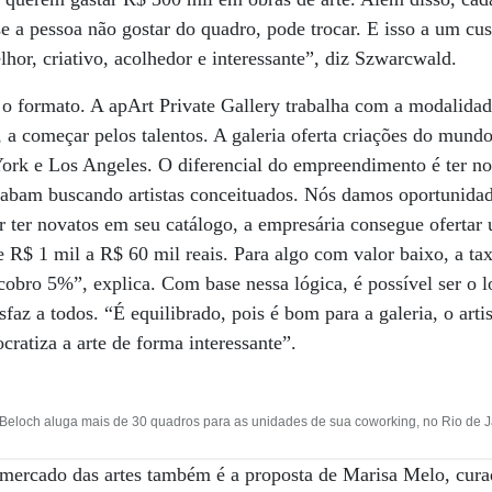
se a pessoa não gostar do quadro, pode trocar. E isso a um cus
lhor, criativo, acolhedor e interessante”, diz Szwarcwald.
 o formato. A apArt Private Gallery trabalha com a modalida
r, a começar pelos talentos. A galeria oferta criações do mund
ork e Los Angeles. O diferencial do empreendimento é ter n
cabam buscando artistas conceituados. Nós damos oportunidad
 ter novatos em seu catálogo, a empresária consegue ofertar
e R$ 1 mil a R$ 60 mil reais. Para algo com valor baixo, a ta
cobro 5%”, explica. Com base nessa lógica, é possível ser o 
faz a todos. “É equilibrado, pois é bom para a galeria, o arti
cratiza a arte de forma interessante”.
eloch aluga mais de 30 quadros para as unidades de sua coworking, no Rio de Ja
mercado das artes também é a proposta de Marisa Melo, curado