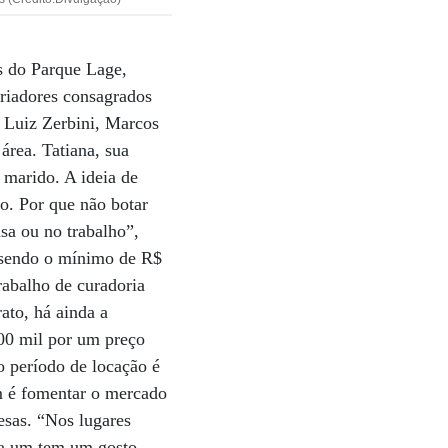
s do Parque Lage,
riadores consagrados
 Luiz Zerbini, Marcos
rea. Tatiana, sua
o marido. A ideia de
do. Por que não botar
sa ou no trabalho”,
, sendo o mínimo de R$
trabalho de curadoria
ato, há ainda a
200 mil por um preço
o período de locação é
ém é fomentar o mercado
esas. “Nos lugares
ada um tem um gosto