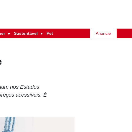
her
Sustentável
Pet
Anuncie
e
omum nos Estados
preços acessíveis. É