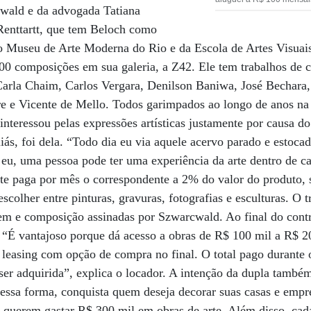
wald e da advogada Tatiana
enttartt, que tem Beloch como
do Museu de Arte Moderna do Rio e da Escola de Artes Visuai
0 composições em sua galeria, a Z42. Ele tem trabalhos de c
arla Chaim, Carlos Vergara, Denilson Baniwa, José Bechara,
 e Vicente de Mello. Todos garimpados ao longo de anos na á
interessou pelas expressões artísticas justamente por causa d
liás, foi dela. “Todo dia eu via aquele acervo parado e estoca
eu, uma pessoa pode ter uma experiência da arte dentro de ca
ente paga por mês o correspondente a 2% do valor do produto
scolher entre pinturas, gravuras, fotografias e esculturas. O 
em e composição assinadas por Szwarcwald. Ao final do contr
. “É vantajoso porque dá acesso a obras de R$ 100 mil a R$ 
leasing com opção de compra no final. O total pago durante 
 ser adquirida”, explica o locador. A intenção da dupla tamb
Dessa forma, conquista quem deseja decorar suas casas e empr
ão querem gastar R$ 300 mil em obras de arte. Além disso, c