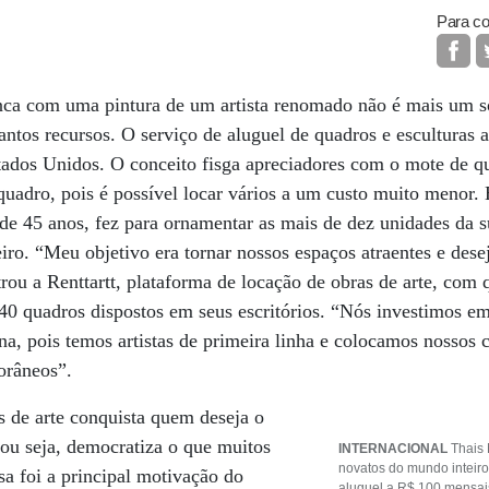
Para co
nca com uma pintura de um artista renomado não é mais um s
antos recursos. O serviço de aluguel de quadros e esculturas 
tados Unidos. O conceito fisga apreciadores com o mote de qu
adro, pois é possível locar vários a um custo muito menor. E
de 45 anos, fez para ornamentar as mais de dez unidades da 
ro. “Meu objetivo era tornar nossos espaços atraentes e desej
ntrou a Renttartt, plataforma de locação de obras de arte, com
 40 quadros dispostos em seus escritórios. “Nós investimos 
na, pois temos artistas de primeira linha e colocamos nossos 
orâneos”.
s de arte conquista quem deseja o
 ou seja, democratiza o que muitos
INTERNACIONAL
Thais 
novatos do mundo inteiro 
sa foi a principal motivação do
aluguel a R$ 100 mensais