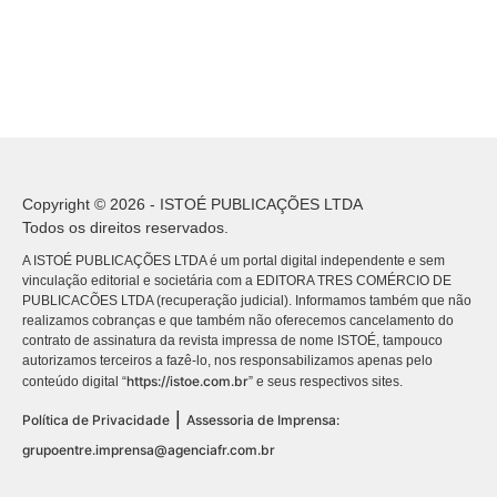
Copyright © 2026 - ISTOÉ PUBLICAÇÕES LTDA
Todos os direitos reservados.
A ISTOÉ PUBLICAÇÕES LTDA é um portal digital independente e sem
vinculação editorial e societária com a EDITORA TRES COMÉRCIO DE
PUBLICACÕES LTDA (recuperação judicial). Informamos também que não
realizamos cobranças e que também não oferecemos cancelamento do
contrato de assinatura da revista impressa de nome ISTOÉ, tampouco
autorizamos terceiros a fazê-lo, nos responsabilizamos apenas pelo
https://istoe.com.br
conteúdo digital “
” e seus respectivos sites.
|
Política de Privacidade
Assessoria de Imprensa:
grupoentre.imprensa@agenciafr.com.br