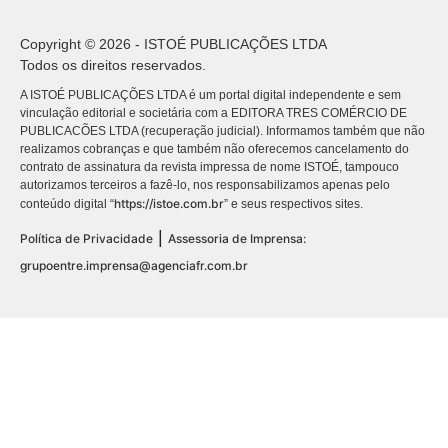
Copyright © 2026 - ISTOÉ PUBLICAÇÕES LTDA
Todos os direitos reservados.
A ISTOÉ PUBLICAÇÕES LTDA é um portal digital independente e sem
vinculação editorial e societária com a EDITORA TRES COMÉRCIO DE
PUBLICACÕES LTDA (recuperação judicial). Informamos também que não
realizamos cobranças e que também não oferecemos cancelamento do
contrato de assinatura da revista impressa de nome ISTOÉ, tampouco
autorizamos terceiros a fazê-lo, nos responsabilizamos apenas pelo
https://istoe.com.br
conteúdo digital “
” e seus respectivos sites.
|
Política de Privacidade
Assessoria de Imprensa:
grupoentre.imprensa@agenciafr.com.br