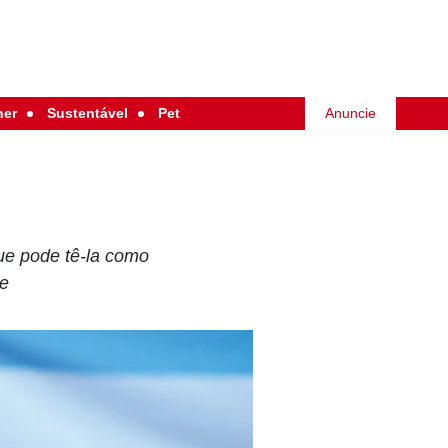
her
Sustentável
Pet
Anuncie
que pode tê-la como
te