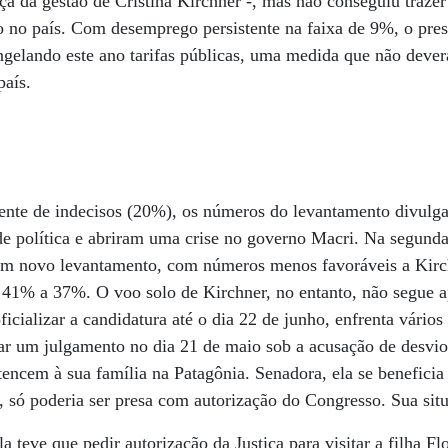
ça da gestão de Cristina Kirchner -, mas não conseguiu trazer
 no país. Com desemprego persistente na faixa de 9%, o pres
ongelando este ano tarifas públicas, uma medida que não dever
aís.
nte de indecisos (20%), os números do levantamento divulga
 política e abriram uma crise no governo Macri. Na segund
m novo levantamento, com números menos favoráveis a Kirc
– 41% a 37%. O voo solo de Kirchner, no entanto, não segue 
ficializar a candidatura até o dia 22 de junho, enfrenta vários
tar um julgamento no dia 21 de maio sob a acusação de desvio
encem à sua família na Patagônia. Senadora, ela se beneficia 
só poderia ser presa com autorização do Congresso. Sua situ
la teve que pedir autorização da Justiça para visitar a filha 