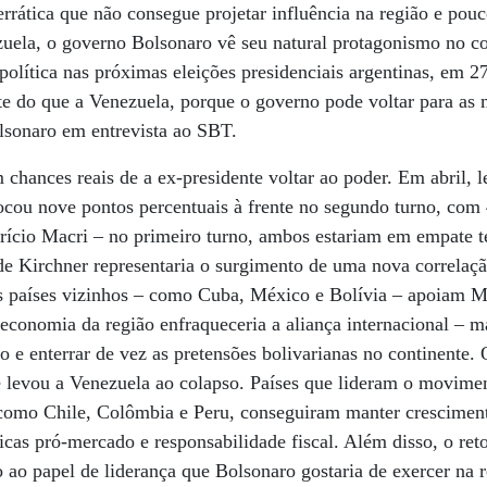
rrática que não consegue projetar influência na região e pou
ezuela, o governo Bolsonaro vê seu natural protagonismo no 
 política nas próximas eleições presidenciais argentinas, em 2
e do que a Venezuela, porque o governo pode voltar para as 
lsonaro em entrevista ao SBT.
 chances reais de a ex-presidente voltar ao poder. Em abril, 
ocou nove pontos percentuais à frente no segundo turno, com
ício Macri – no primeiro turno, ambos estariam em empate t
de Kirchner representaria o surgimento de uma nova correlaç
s países vizinhos – como Cuba, México e Bolívia – apoiam
 economia da região enfraqueceria a aliança internacional – ma
 e enterrar de vez as pretensões bolivarianas no continente. O
 levou a Venezuela ao colapso. Países que lideram o movime
como Chile, Colômbia e Peru, conseguiram manter crescimen
icas pró-mercado e responsabilidade fiscal. Além disso, o re
o ao papel de liderança que Bolsonaro gostaria de exercer na 