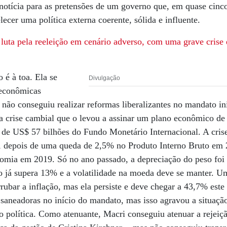
tícia para as pretensões de um governo que, em quase cinc
ecer uma política externa coerente, sólida e influente.
 luta pela reeleição em cenário adverso, com uma grave cris
 é à toa. Ela se
Divulgação
 econômicas
 não conseguiu realizar reformas liberalizantes no mandato 
 crise cambial que o levou a assinar um plano econômico de 
 de US$ 57 bilhões do Fundo Monetário Internacional. A crise
 depois de uma queda de 2,5% no Produto Interno Bruto em 
omia em 2019. Só no ano passado, a depreciação do peso foi 
ão já supera 13% e a volatilidade na moeda deve se manter. 
ubar a inflação, mas ela persiste e deve chegar a 43,7% este 
s saneadoras no início do mandato, mas isso agravou a situa
ão política. Como atenuante, Macri conseguiu atenuar a rejeiç