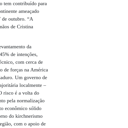
co tem contribuído para
continente ameaçado
7 de outubro. “A
mãos de Cristina
levantamento da
 45% de intenções,
écnico, com cerca de
ão de forças na América
 Maduro. Um governo de
joritária localmente –
 risco é a volta do
nto pela normalização
to econômico sólido
torno do kirchnerismo
região, com o apoio de