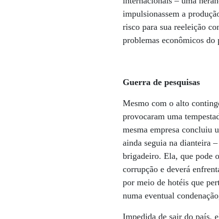
internacionais – uma heran
impulsionassem a produção
risco para sua reeleição c
problemas econômicos do p
Guerra de pesquisas
Mesmo com o alto continge
provocaram uma tempestade
mesma empresa concluiu u
ainda seguia na dianteira 
brigadeiro. Ela, que pode o
corrupção e deverá enfren
por meio de hotéis que pert
numa eventual condenação, 
Impedida de sair do país, e