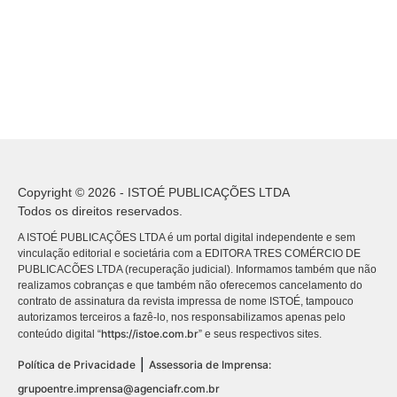
Copyright © 2026 - ISTOÉ PUBLICAÇÕES LTDA
Todos os direitos reservados.
A ISTOÉ PUBLICAÇÕES LTDA é um portal digital independente e sem
vinculação editorial e societária com a EDITORA TRES COMÉRCIO DE
PUBLICACÕES LTDA (recuperação judicial). Informamos também que não
realizamos cobranças e que também não oferecemos cancelamento do
contrato de assinatura da revista impressa de nome ISTOÉ, tampouco
autorizamos terceiros a fazê-lo, nos responsabilizamos apenas pelo
https://istoe.com.br
conteúdo digital “
” e seus respectivos sites.
|
Política de Privacidade
Assessoria de Imprensa:
grupoentre.imprensa@agenciafr.com.br