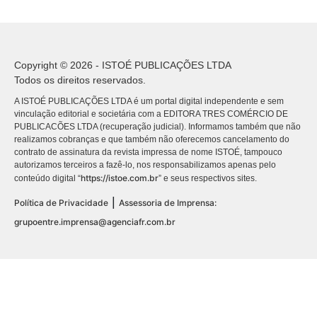
Copyright © 2026 - ISTOÉ PUBLICAÇÕES LTDA
Todos os direitos reservados.
A ISTOÉ PUBLICAÇÕES LTDA é um portal digital independente e sem
vinculação editorial e societária com a EDITORA TRES COMÉRCIO DE
PUBLICACÕES LTDA (recuperação judicial). Informamos também que não
realizamos cobranças e que também não oferecemos cancelamento do
contrato de assinatura da revista impressa de nome ISTOÉ, tampouco
autorizamos terceiros a fazê-lo, nos responsabilizamos apenas pelo
https://istoe.com.br
conteúdo digital “
” e seus respectivos sites.
|
Política de Privacidade
Assessoria de Imprensa:
grupoentre.imprensa@agenciafr.com.br