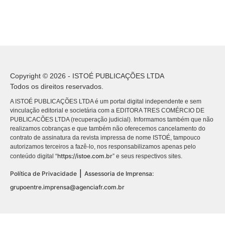
Copyright © 2026 - ISTOÉ PUBLICAÇÕES LTDA
Todos os direitos reservados.
A ISTOÉ PUBLICAÇÕES LTDA é um portal digital independente e sem
vinculação editorial e societária com a EDITORA TRES COMÉRCIO DE
PUBLICACÕES LTDA (recuperação judicial). Informamos também que não
realizamos cobranças e que também não oferecemos cancelamento do
contrato de assinatura da revista impressa de nome ISTOÉ, tampouco
autorizamos terceiros a fazê-lo, nos responsabilizamos apenas pelo
https://istoe.com.br
conteúdo digital “
” e seus respectivos sites.
|
Política de Privacidade
Assessoria de Imprensa:
grupoentre.imprensa@agenciafr.com.br