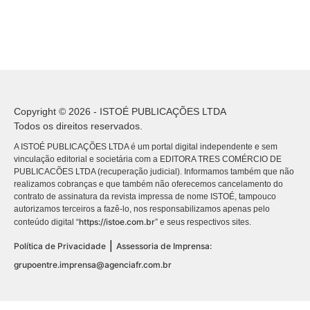
Copyright © 2026 - ISTOÉ PUBLICAÇÕES LTDA
Todos os direitos reservados.
A ISTOÉ PUBLICAÇÕES LTDA é um portal digital independente e sem
vinculação editorial e societária com a EDITORA TRES COMÉRCIO DE
PUBLICACÕES LTDA (recuperação judicial). Informamos também que não
realizamos cobranças e que também não oferecemos cancelamento do
contrato de assinatura da revista impressa de nome ISTOÉ, tampouco
autorizamos terceiros a fazê-lo, nos responsabilizamos apenas pelo
https://istoe.com.br
conteúdo digital “
” e seus respectivos sites.
|
Política de Privacidade
Assessoria de Imprensa:
grupoentre.imprensa@agenciafr.com.br