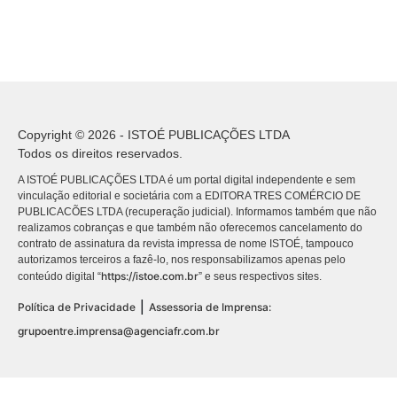
Copyright © 2026 - ISTOÉ PUBLICAÇÕES LTDA
Todos os direitos reservados.
A ISTOÉ PUBLICAÇÕES LTDA é um portal digital independente e sem
vinculação editorial e societária com a EDITORA TRES COMÉRCIO DE
PUBLICACÕES LTDA (recuperação judicial). Informamos também que não
realizamos cobranças e que também não oferecemos cancelamento do
contrato de assinatura da revista impressa de nome ISTOÉ, tampouco
autorizamos terceiros a fazê-lo, nos responsabilizamos apenas pelo
https://istoe.com.br
conteúdo digital “
” e seus respectivos sites.
|
Política de Privacidade
Assessoria de Imprensa:
grupoentre.imprensa@agenciafr.com.br