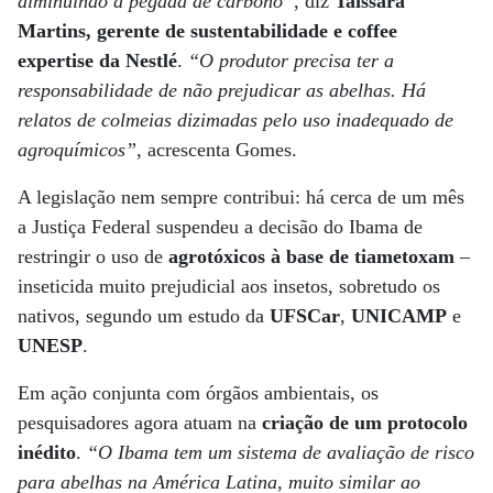
diminuindo a pegada de carbono”
, diz
Taissara
Martins, gerente de sustentabilidade e coffee
expertise da Nestlé
.
“O produtor precisa ter a
responsabilidade de não prejudicar as abelhas. Há
relatos de colmeias dizimadas pelo uso inadequado de
agroquímicos”
, acrescenta Gomes.
A legislação nem sempre contribui: há cerca de um mês
a Justiça Federal suspendeu a decisão do Ibama de
restringir o uso de
agrotóxicos à base de tiametoxam
–
inseticida muito prejudicial aos insetos, sobretudo os
nativos, segundo um estudo da
UFSCar
,
UNICAMP
e
UNESP
.
Em ação conjunta com órgãos ambientais, os
pesquisadores agora atuam na
criação de um protocolo
inédito
.
“O Ibama tem um sistema de avaliação de risco
para abelhas na América Latina, muito similar ao