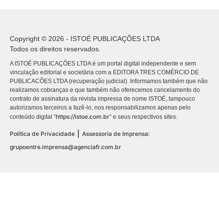
Copyright © 2026 - ISTOÉ PUBLICAÇÕES LTDA
Todos os direitos reservados.
A ISTOÉ PUBLICAÇÕES LTDA é um portal digital independente e sem
vinculação editorial e societária com a EDITORA TRES COMÉRCIO DE
PUBLICACÕES LTDA (recuperação judicial). Informamos também que não
realizamos cobranças e que também não oferecemos cancelamento do
contrato de assinatura da revista impressa de nome ISTOÉ, tampouco
autorizamos terceiros a fazê-lo, nos responsabilizamos apenas pelo
https://istoe.com.br
conteúdo digital “
” e seus respectivos sites.
|
Política de Privacidade
Assessoria de Imprensa:
grupoentre.imprensa@agenciafr.com.br