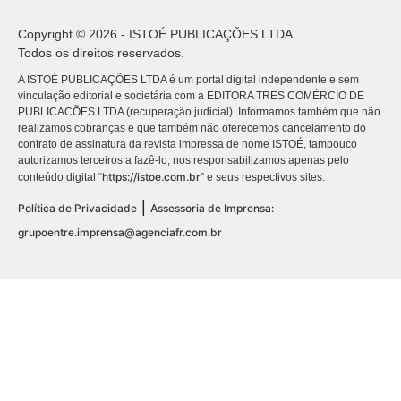
Copyright © 2026 - ISTOÉ PUBLICAÇÕES LTDA
Todos os direitos reservados.
A ISTOÉ PUBLICAÇÕES LTDA é um portal digital independente e sem
vinculação editorial e societária com a EDITORA TRES COMÉRCIO DE
PUBLICACÕES LTDA (recuperação judicial). Informamos também que não
realizamos cobranças e que também não oferecemos cancelamento do
contrato de assinatura da revista impressa de nome ISTOÉ, tampouco
autorizamos terceiros a fazê-lo, nos responsabilizamos apenas pelo
https://istoe.com.br
conteúdo digital “
” e seus respectivos sites.
|
Política de Privacidade
Assessoria de Imprensa:
grupoentre.imprensa@agenciafr.com.br