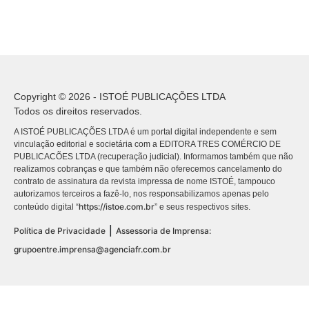
Copyright © 2026 - ISTOÉ PUBLICAÇÕES LTDA
Todos os direitos reservados.
A ISTOÉ PUBLICAÇÕES LTDA é um portal digital independente e sem
vinculação editorial e societária com a EDITORA TRES COMÉRCIO DE
PUBLICACÕES LTDA (recuperação judicial). Informamos também que não
realizamos cobranças e que também não oferecemos cancelamento do
contrato de assinatura da revista impressa de nome ISTOÉ, tampouco
autorizamos terceiros a fazê-lo, nos responsabilizamos apenas pelo
https://istoe.com.br
conteúdo digital “
” e seus respectivos sites.
|
Política de Privacidade
Assessoria de Imprensa:
grupoentre.imprensa@agenciafr.com.br