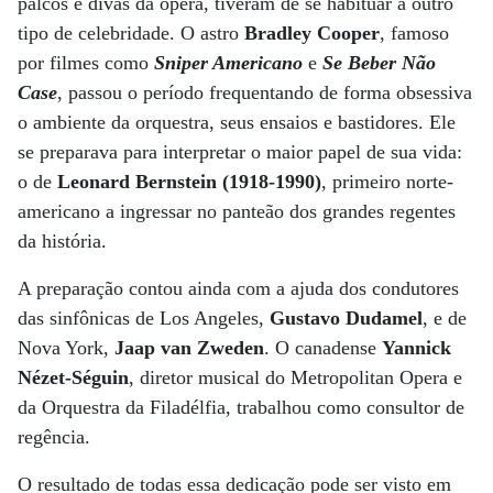
palcos e divas da ópera, tiveram de se habituar a outro
tipo de celebridade. O astro
Bradley Cooper
, famoso
por filmes como
Sniper Americano
e
Se Beber Não
Case
, passou o período frequentando de forma obsessiva
o ambiente da orquestra, seus ensaios e bastidores. Ele
se preparava para interpretar o maior papel de sua vida:
o de
Leonard Bernstein (1918-1990)
, primeiro norte-
americano a ingressar no panteão dos grandes regentes
da história.
A preparação contou ainda com a ajuda dos condutores
das sinfônicas de Los Angeles,
Gustavo Dudamel
, e de
Nova York,
Jaap van Zweden
. O canadense
Yannick
Nézet-Séguin
, diretor musical do Metropolitan Opera e
da Orquestra da Filadélfia, trabalhou como consultor de
regência.
O resultado de todas essa dedicação pode ser visto em