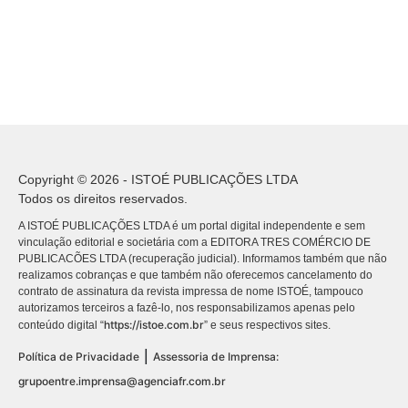
Copyright © 2026 - ISTOÉ PUBLICAÇÕES LTDA
Todos os direitos reservados.
A ISTOÉ PUBLICAÇÕES LTDA é um portal digital independente e sem
vinculação editorial e societária com a EDITORA TRES COMÉRCIO DE
PUBLICACÕES LTDA (recuperação judicial). Informamos também que não
realizamos cobranças e que também não oferecemos cancelamento do
contrato de assinatura da revista impressa de nome ISTOÉ, tampouco
autorizamos terceiros a fazê-lo, nos responsabilizamos apenas pelo
https://istoe.com.br
conteúdo digital “
” e seus respectivos sites.
|
Política de Privacidade
Assessoria de Imprensa:
grupoentre.imprensa@agenciafr.com.br