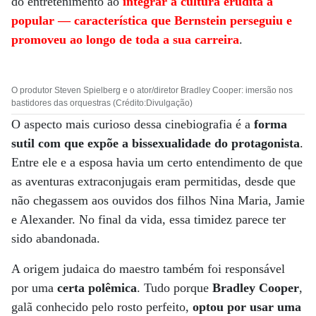
do entretenimento ao
integrar a cultura erudita à
popular — característica que Bernstein perseguiu e
promoveu ao longo de toda a sua carreira
.
O produtor Steven Spielberg e o ator/diretor Bradley Cooper: imersão nos
bastidores das orquestras (Crédito:Divulgação)
O aspecto mais curioso dessa cinebiografia é a
forma
sutil com que expõe a bissexualidade do protagonista
.
Entre ele e a esposa havia um certo entendimento de que
as aventuras extraconjugais eram permitidas, desde que
não chegassem aos ouvidos dos filhos Nina Maria, Jamie
e Alexander. No final da vida, essa timidez parece ter
sido abandonada.
A origem judaica do maestro também foi responsável
por uma
certa polêmica
. Tudo porque
Bradley Cooper
,
galã conhecido pelo rosto perfeito,
optou por usar uma