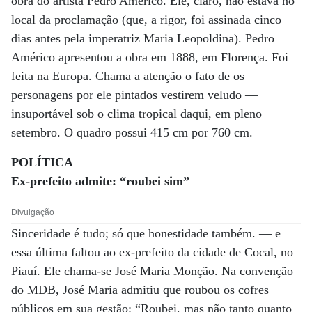
obra do artista Pedro Américo. Ele, claro, não estava no
local da proclamação (que, a rigor, foi assinada cinco
dias antes pela imperatriz Maria Leopoldina). Pedro
Américo apresentou a obra em 1888, em Florença. Foi
feita na Europa. Chama a atenção o fato de os
personagens por ele pintados vestirem veludo —
insuportável sob o clima tropical daqui, em pleno
setembro. O quadro possui 415 cm por 760 cm.
POLÍTICA
Ex-prefeito admite: “roubei sim”
Divulgação
Sinceridade é tudo; só que honestidade também. — e
essa última faltou ao ex-prefeito da cidade de Cocal, no
Piauí. Ele chama-se José Maria Monção. Na convenção
do MDB, José Maria admitiu que roubou os cofres
públicos em sua gestão: “Roubei, mas não tanto quanto