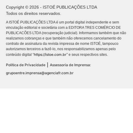
Copyright © 2026 - ISTOÉ PUBLICAÇÕES LTDA
Todos os direitos reservados.
A ISTOÉ PUBLICAÇÕES LTDA é um portal digital independente e sem
vinculação editorial e societária com a EDITORA TRES COMÉRCIO DE
PUBLICACÕES LTDA (recuperação judicial). Informamos também que não
realizamos cobranças e que também não oferecemos cancelamento do
contrato de assinatura da revista impressa de nome ISTOÉ, tampouco
autorizamos terceiros a fazê-lo, nos responsabilizamos apenas pelo
https://istoe.com.br
conteúdo digital “
” e seus respectivos sites.
|
Política de Privacidade
Assessoria de Imprensa:
grupoentre.imprensa@agenciafr.com.br